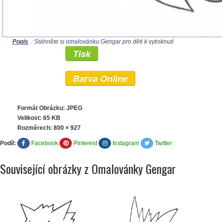
Popis
: Stáhněte si omalovánku Gengar pro děti k vytisknutí
Tisk
Barva Online
Formát Obrázku: JPEG
Velikost: 65 KB
Rozměrech:
800 × 927
Podíl:
Facebook
Pinterest
Instagram
Twitter
Související obrázky z Omalovánky Gengar