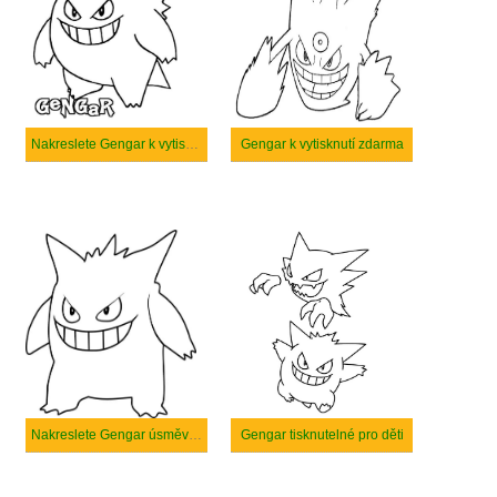
Nakreslete Gengar k vytisknutí
Gengar k vytisknutí zdarma
Nakreslete Gengar úsměvem
Gengar tisknutelné pro děti