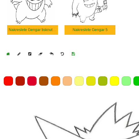
Nakreslete Gengar tisknutelné
Nakreslete Gengar 5
Home
Draw
Pencil
Eraser
Undo
Clear
Save