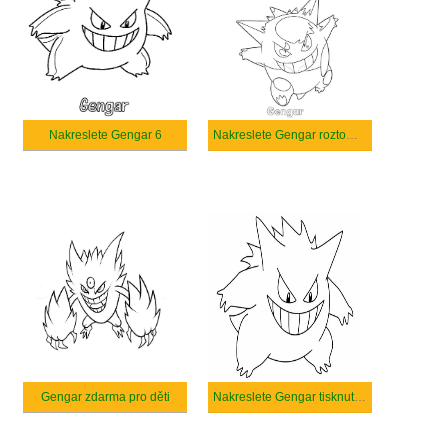
Nakreslete Gengar 6
Nakreslete Gengar roztomilý
Gengar zdarma pro děti
Nakreslete Gengar tisknutelné