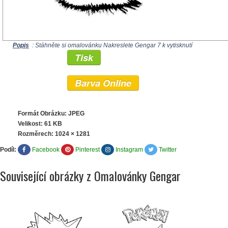
Popis
: Stáhněte si omalovánku Nakreslete Gengar 7 k vytisknutí
Tisk
Barva Online
Formát Obrázku: JPEG
Velikost: 61 KB
Rozměrech:
1024 × 1281
Podíl:
Facebook
Pinterest
Instagram
Twitter
Související obrázky z Omalovánky Gengar