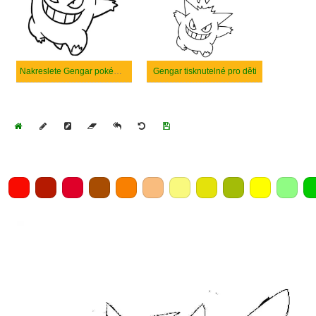
Nakreslete Gengar pokémon
Gengar tisknutelné pro děti
Home
Draw
Pencil
Eraser
Undo
Clear
Save