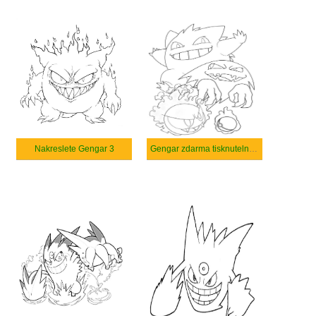
Nakreslete Gengar 3
Gengar zdarma tisknutelné pro děti