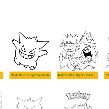
ar k vytisknutí
Nakreslete Gengar pokémon
Nakreslete Gengar k vytisknutí zdarma
Na