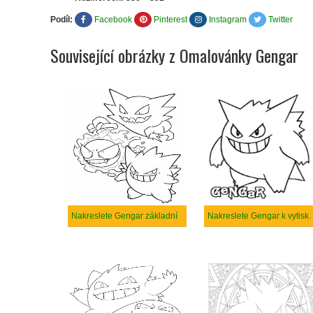
Podíl:
Facebook
Pinterest
Instagram
Twitter
Související obrázky z Omalovánky Gengar
Nakreslete Gengar základní
Nakreslete Geng