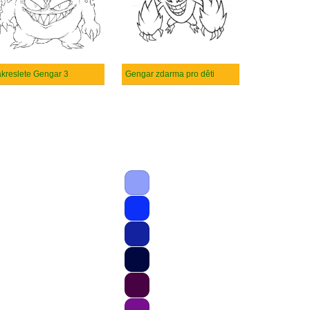
kreslete Gengar 3
Gengar zdarma pro děti