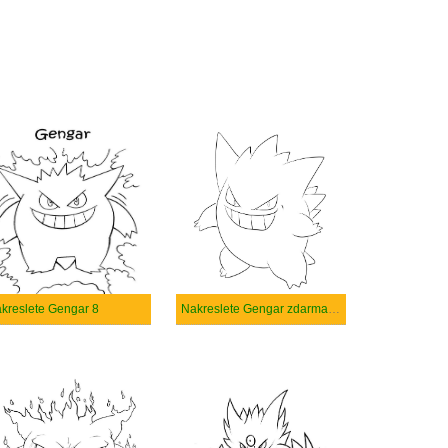
kreslete Gengar 8
Nakreslete Gengar zdarma pro děti