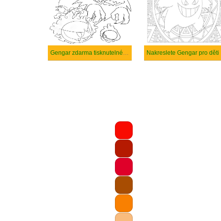
Gengar zdarma tisknutelné pro děti
Nakreslete Gengar pro děti