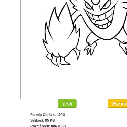
Tisk
Barva
Formát Obrázku: JPG
Velikost: 85 KB
Rozměrech:
886 × 891