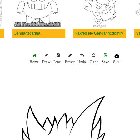
Gengar zdarma
Nakreslete Gengar roztomilý
Na
Size
Home
Draw
Pencil
Eraser
Undo
Clear
Save