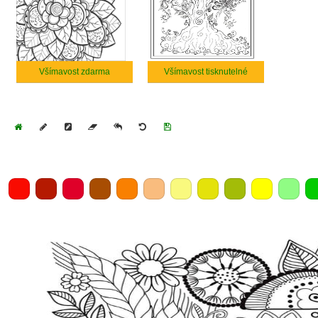
Všímavost zdarma
Všímavost tisknutelné
Home
Draw
Pencil
Eraser
Undo
Clear
Save