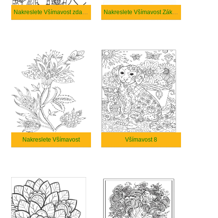
Nakreslete Všímavost zdarma
Nakreslete Všímavost Základní
Nakreslete Všímavost
Všímavost 8