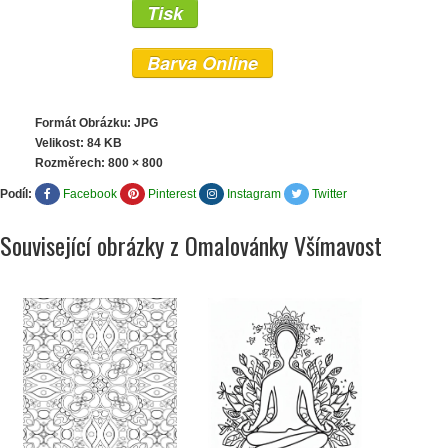
Tisk
Barva Online
Formát Obrázku: JPG
Velikost: 84 KB
Rozměrech:
800 × 800
Podíl:
Facebook
Pinterest
Instagram
Twitter
Související obrázky z Omalovánky Všímavost