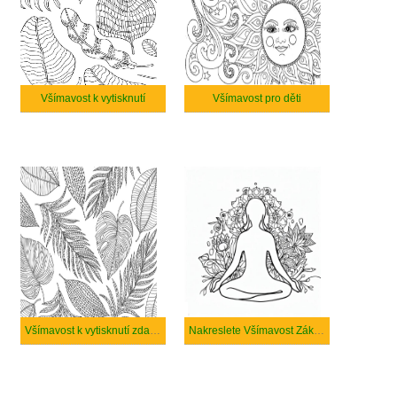
Všímavost k vytisknutí
Všímavost pro děti
Všímavost k vytisknutí zdarma
Nakreslete Všímavost Základní