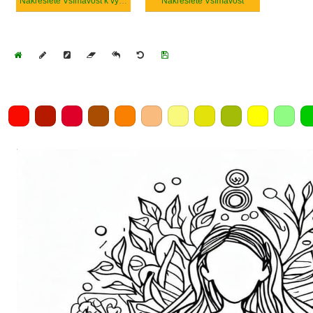
Nakreslete Všímavost k vytisknutí
Nakreslete Všímavost
Home
Draw
Pencil
Eraser
Undo
Clear
Save