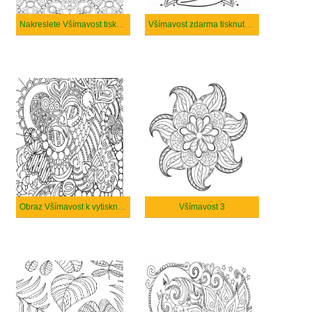
Nakreslete Všímavost tisknutelné
Všímavost zdarma tisknutelné pro děti
Obraz Všímavost k vytisknutí zdarma
Všímavost 3