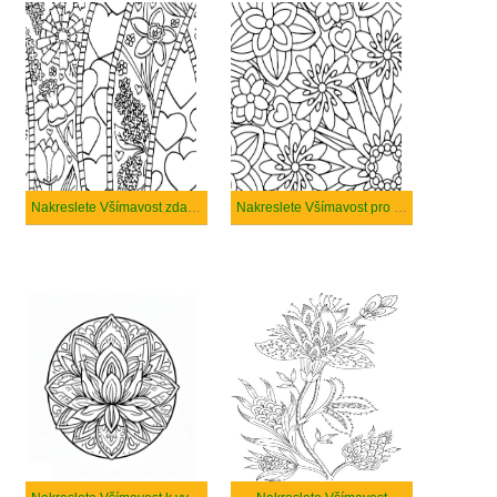
Nakreslete Všímavost zdarma
Nakreslete Všímavost pro děti