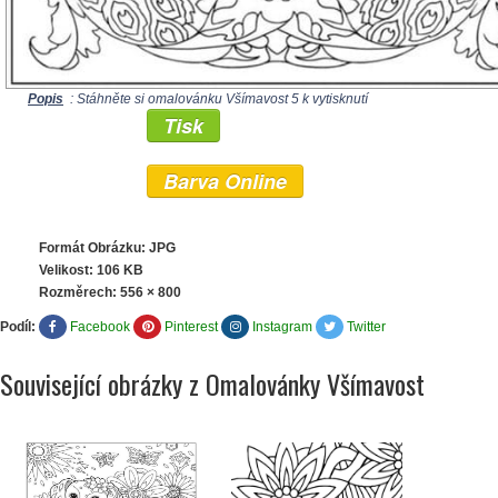
Popis
: Stáhněte si omalovánku Všímavost 5 k vytisknutí
Tisk
Barva Online
Formát Obrázku: JPG
Velikost: 106 KB
Rozměrech:
556 × 800
Podíl:
Facebook
Pinterest
Instagram
Twitter
Související obrázky z Omalovánky Všímavost