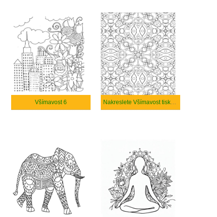
Všímavost 6
Nakreslete Všímavost tisknutelné