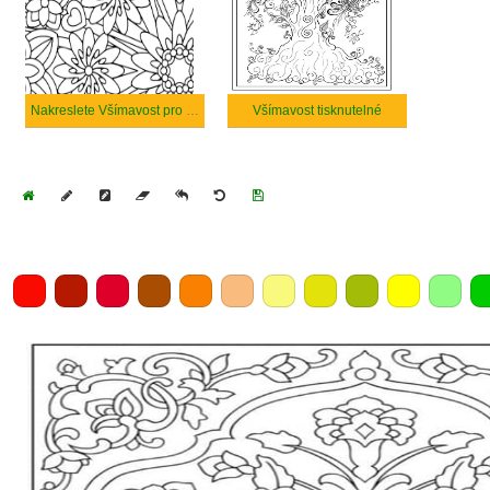
Nakreslete Všímavost pro děti
Všímavost tisknutelné
Home
Draw
Pencil
Eraser
Undo
Clear
Save