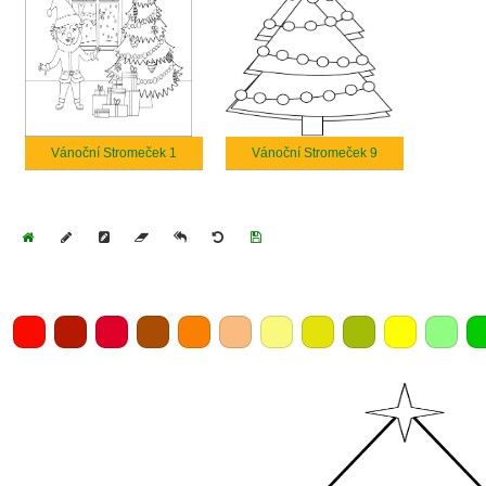
Vánoční Stromeček 1
Vánoční Stromeček 9
Home
Draw
Pencil
Eraser
Undo
Clear
Save