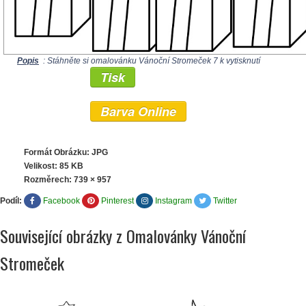
Popis
: Stáhněte si omalovánku Vánoční Stromeček 7 k vytisknutí
Tisk
Barva Online
Formát Obrázku: JPG
Velikost: 85 KB
Rozměrech:
739 × 957
Podíl:
Facebook
Pinterest
Instagram
Twitter
Související obrázky z Omalovánky Vánoční
Stromeček