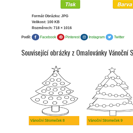
Tisk
Barva
Formát Obrázku: JPG
Velikost: 100 KB
Rozměrech:
718 × 1016
Podíl:
Facebook
Pinterest
Instagram
Twitter
Související obrázky z Omalovánky Vánoční
Vánoční Stromeček 8
Vánoční Stromeček 9