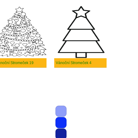
noční Stromeček 19
Vánoční Stromeček 4