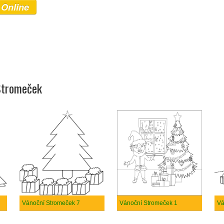
 Online
 Stromeček
Vánoční Stromeček 7
Vánoční Stromeček 1
Vá