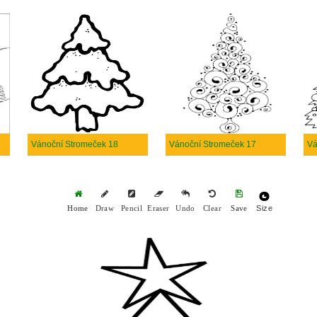
Vánoční Stromeček 18
Vánoční Stromeček 17
Vá
Size
Home
Draw
Pencil
Eraser
Undo
Clear
Save