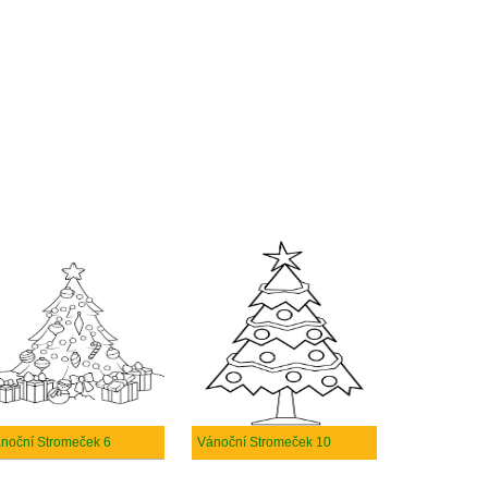
noční Stromeček 6
Vánoční Stromeček 10