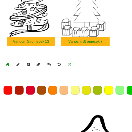
Vánoční Stromeček 13
Vánoční Stromeček 7
Home
Draw
Pencil
Eraser
Undo
Clear
Save