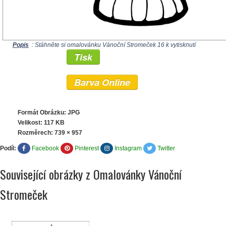
Popis
: Stáhněte si omalovánku Vánoční Stromeček 16 k vytisknutí
Tisk
Barva Online
Formát Obrázku: JPG
Velikost: 117 KB
Rozměrech:
739 × 957
Podíl:
Facebook
Pinterest
Instagram
Twitter
Související obrázky z Omalovánky Vánoční
Stromeček