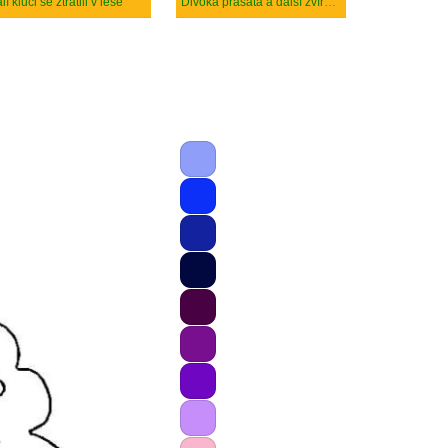
lí kluci se ztratili v lese
Divoká prasata a další zvířata v lese