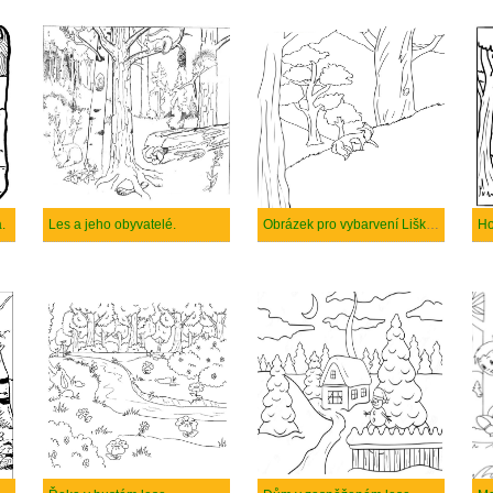
.
Les a jeho obyvatelé.
Obrázek pro vybarvení Lišky v lese
Ho