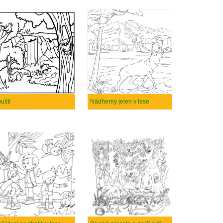
uští
Nádherný jelen v lese