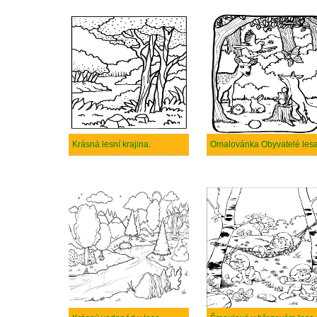
Krásná lesní krajina.
Omalovánka Obyvatelé lesa