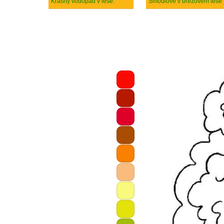
Krásný vodopád v lese.
Šmoulové v březovém lese