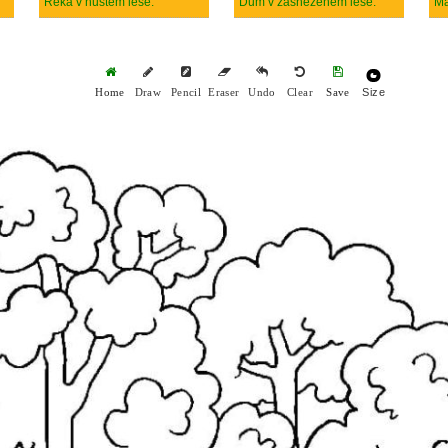
Řeka v hustém lese.
Dům v zasněženém lese.
Ma
Size
Home
Draw
Pencil
Eraser
Undo
Clear
Save