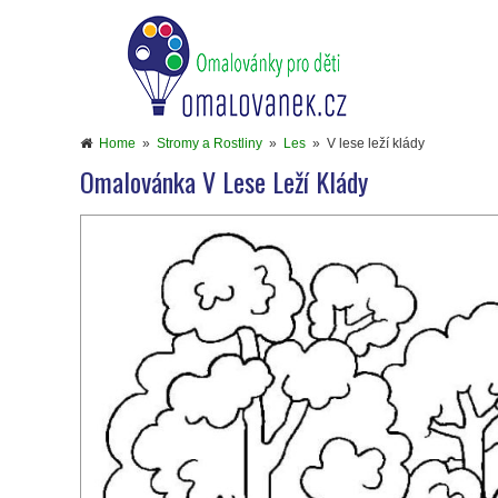
Home
»
Stromy a Rostliny
»
Les
»
V lese leží klády
Omalovánka V Lese Leží Klády