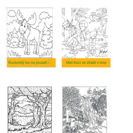
Roztomilý los na pozadí lesa
Malí kluci se ztratili v lese