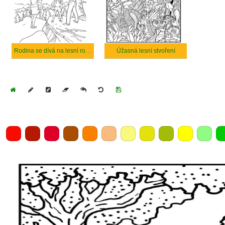
Rodina se dívá na lesní rozlohy.
Úžasná lesní stvoření
Home
Draw
Pencil
Eraser
Undo
Clear
Save