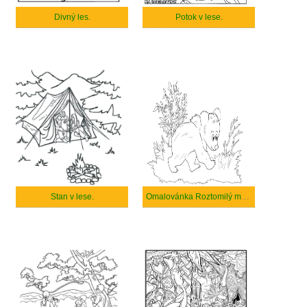
Divný les.
Potok v lese.
Stan v lese.
Omalovánka Roztomilý medvěd chodí v lese.