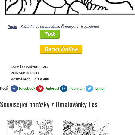
Popis
: Stáhněte si omalovánku Čerstvý les. k vytisknutí
Tisk
Barva Online
Formát Obrázku: JPG
Velikost: 108 KB
Rozměrech:
643 × 900
Podíl:
Facebook
Pinterest
Instagram
Twitter
Související obrázky z Omalovánky Les