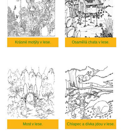
Krásné motýly v lese.
Osamělá chata v lese.
Most v lese.
Chlapec a dívka jdou v lese.