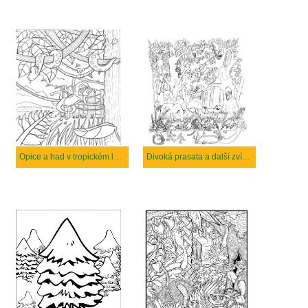
Opice a had v tropickém lese.
Divoká prasata a další zvířata v lese