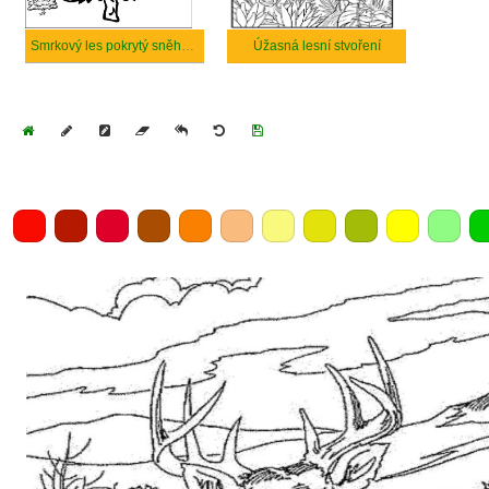
Smrkový les pokrytý sněhem.
Úžasná lesní stvoření
Home
Draw
Pencil
Eraser
Undo
Clear
Save