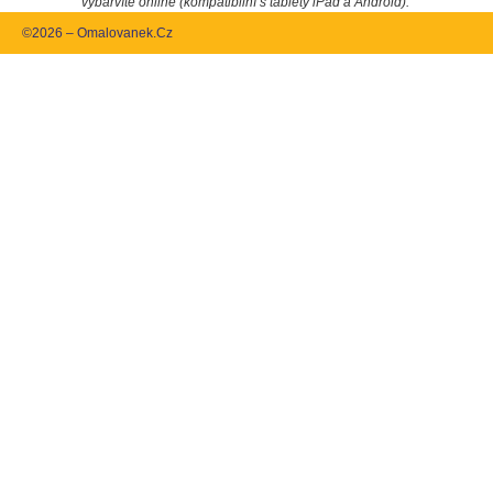
vybarvíte online (kompatibilní s tablety iPad a Android).
©2026 – Omalovanek.Cz