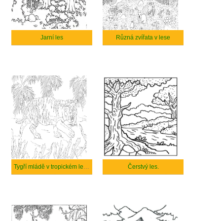
Jarní les
Různá zvířata v lese
Tygří mládě v tropickém lese.
Čerstvý les.