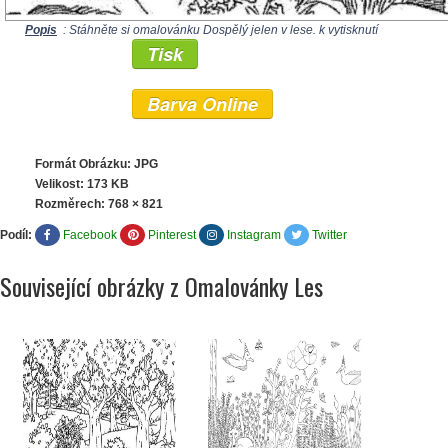
Popis
: Stáhněte si omalovánku Dospělý jelen v lese. k vytisknutí
Tisk
Barva Online
Formát Obrázku: JPG
Velikost: 173 KB
Rozměrech:
768 × 821
Podíl:
Facebook
Pinterest
Instagram
Twitter
Související obrázky z Omalovánky Les