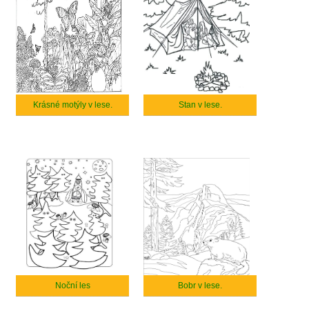
Krásné motýly v lese.
Stan v lese.
Noční les
Bobr v lese.