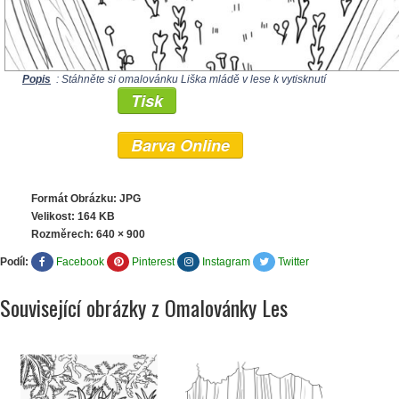
Popis
: Stáhněte si omalovánku Liška mládě v lese k vytisknutí
Tisk
Barva Online
Formát Obrázku: JPG
Velikost: 164 KB
Rozměrech:
640 × 900
Podíl:
Facebook
Pinterest
Instagram
Twitter
Související obrázky z Omalovánky Les