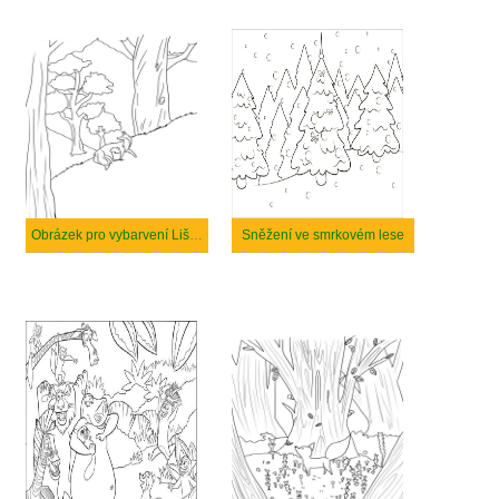
Obrázek pro vybarvení Lišky v lese
Sněžení ve smrkovém lese