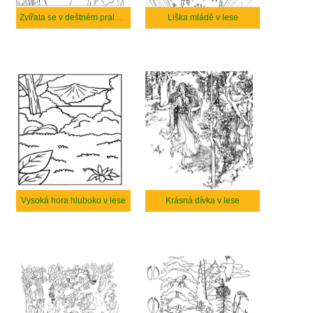
Zvířata se v deštném pralese baví
Liška mládě v lese
Vysoká hora hluboko v lese
Krásná dívka v lese