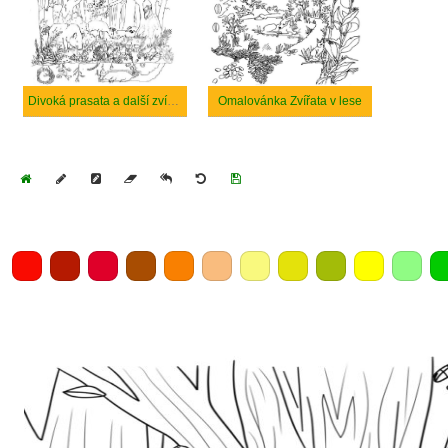
Divoká prasata a další zvířata v lese
Omalovánka Zvířata v lese
Home
Draw
Pencil
Eraser
Undo
Clear
Save