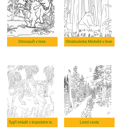
Dinosauři v lese.
Omalovánka Medvěd v lese.
Tygří mládě v tropickém lese.
Lesní cesta