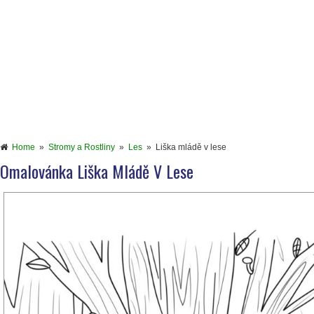
Home
»
Stromy a Rostliny
»
Les
»
Liška mládě v lese
Omalovánka Liška Mládě V Lese