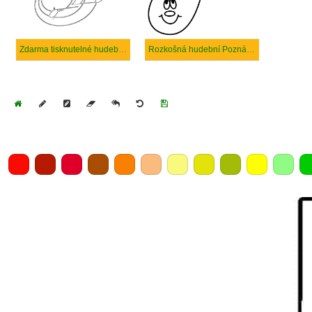
Zdarma tisknutelné hudební poznámky
Rozkošná hudební Poznámka
Home
Draw
Pencil
Eraser
Undo
Clear
Save