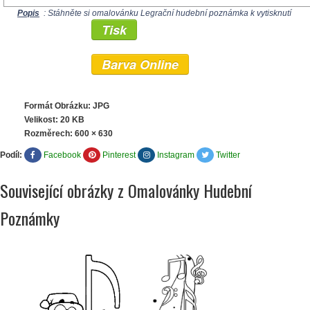
Popis
: Stáhněte si omalovánku Legrační hudební poznámka k vytisknutí
Tisk
Barva Online
Formát Obrázku: JPG
Velikost: 20 KB
Rozměrech:
600 × 630
Podíl:
Facebook
Pinterest
Instagram
Twitter
Související obrázky z Omalovánky Hudební
Poznámky