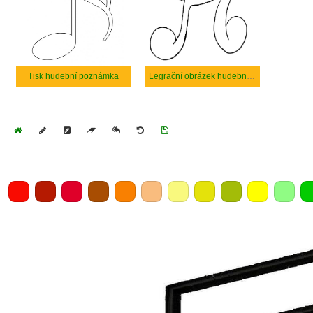
Tisk hudební poznámka
Legrační obrázek hudební poznámka
Home
Draw
Pencil
Eraser
Undo
Clear
Save