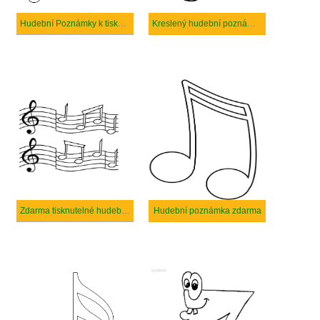
Hudební Poznámky k tisku zdarma
Kreslený hudební poznámku
Zdarma tisknutelné hudební poznámky pro děti
Hudební poznámka zdarma