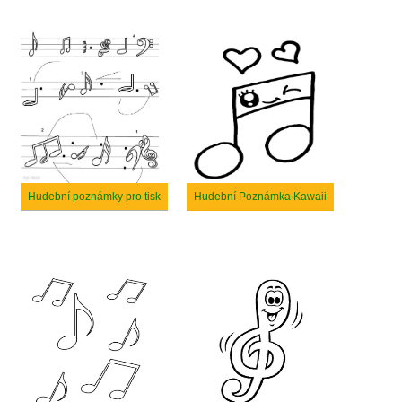
Hudební poznámky pro tisk
Hudební Poznámka Kawaii