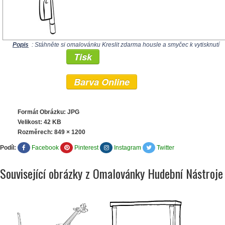
Popis
: Stáhněte si omalovánku Kreslit zdarma housle a smyčec k vytisknutí
Tisk
Barva Online
Formát Obrázku: JPG
Velikost: 42 KB
Rozměrech:
849 × 1200
Podíl:
Facebook
Pinterest
Instagram
Twitter
Související obrázky z Omalovánky Hudební Nástroje