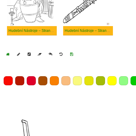
Hudební Nástroje – Strana 4
Hudební Nástroje – Strana 3
Home
Draw
Pencil
Eraser
Undo
Clear
Save