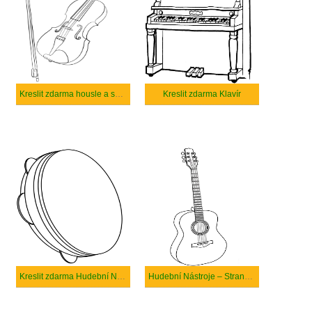
Kreslit zdarma housle a smyčec
Kreslit zdarma Klavír
Kreslit zdarma Hudební Nástroje
Hudební Nástroje – Strana 17