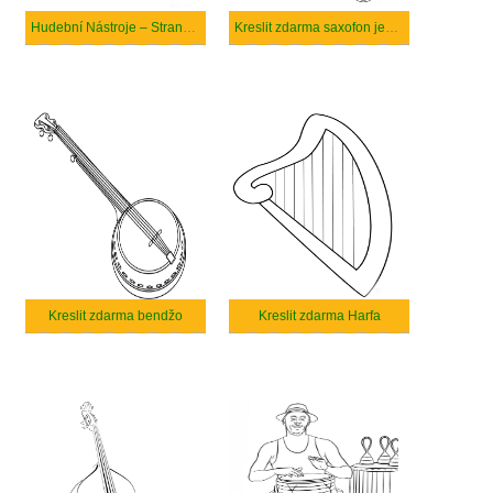
Hudební Nástroje – Strana 7
Kreslit zdarma saxofon jednoduchý
Kreslit zdarma bendžo
Kreslit zdarma Harfa