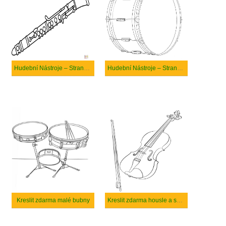
Hudební Nástroje – Strana 3
Hudební Nástroje – Strana 9
Kreslit zdarma malé bubny
Kreslit zdarma housle a smyčec