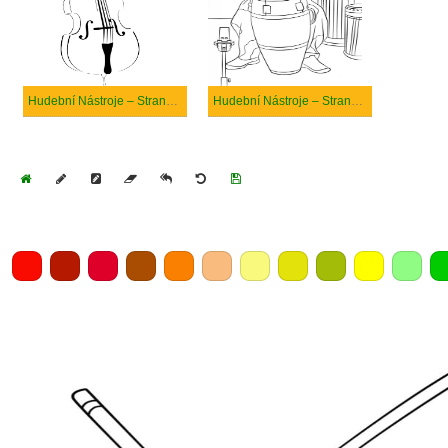
Hudební Nástroje – Strana 6
Hudební Nástroje – Strana 4
Home
Draw
Pencil
Eraser
Undo
Clear
Save