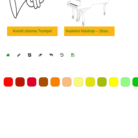
Kreslit zdarma Trumpet
Hudební Nástroje – Strana 16
Home
Draw
Pencil
Eraser
Undo
Clear
Save