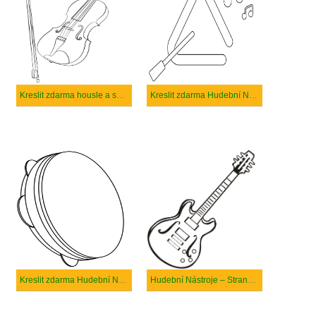
Kreslit zdarma housle a smyčec
Kreslit zdarma Hudební Nástroje tisknutelné
Kreslit zdarma Hudební Nástroje
Hudební Nástroje – Strana 13