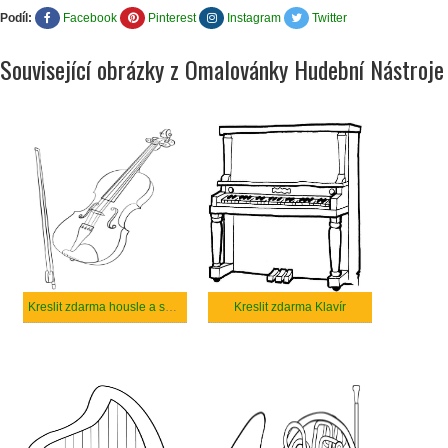
Podíl:
Facebook
Pinterest
Instagram
Twitter
Související obrázky z Omalovánky Hudební Nástroje
Kreslit zdarma housle a smyčec
Kreslit zdarma Klavír