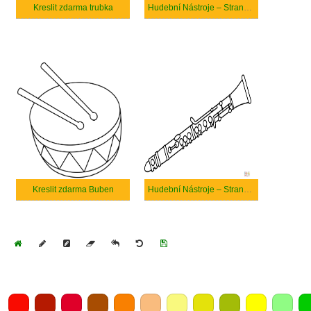
Kreslit zdarma trubka
Hudební Nástroje – Strana 6
Kreslit zdarma Buben
Hudební Nástroje – Strana 3
Home
Draw
Pencil
Eraser
Undo
Clear
Save