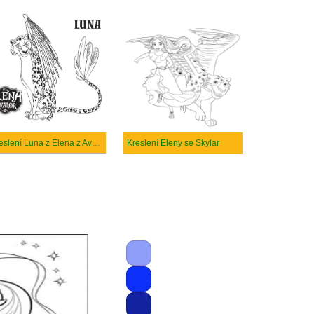
Kreslení Luna z Elena z Avaloru
Kreslení Eleny se Skylar