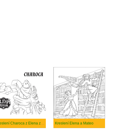
Kreslení Charoca z Elena z Avaloru
Kreslení Elena a Mateo