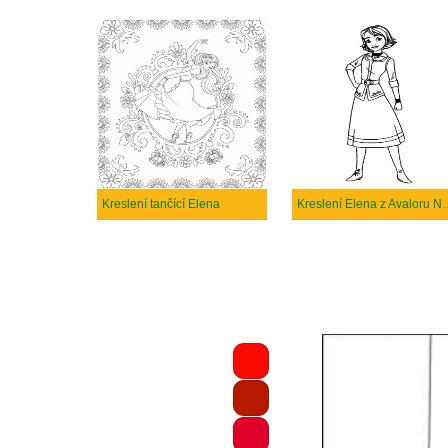
Kreslení tančící Elena
Kreslení Elena z A