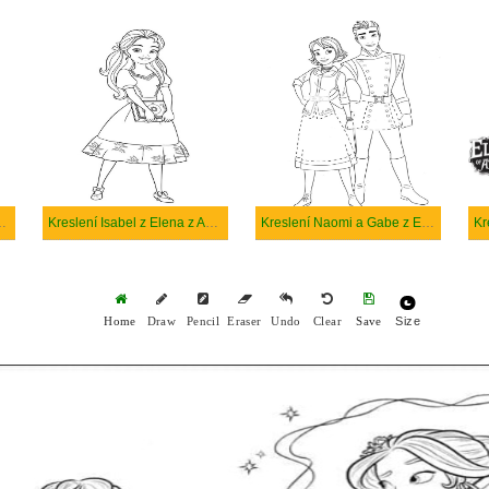
valoru Naomi Turner
Kreslení Isabel z Elena z Avaloru
Kreslení Naomi a Gabe z Elena z Avaloru
Size
Home
Draw
Pencil
Eraser
Undo
Clear
Save