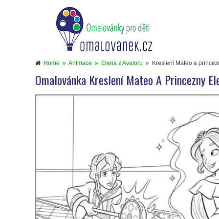
Home
»
Animace
»
Elena z Avaloru
»
Kreslení Mateo a prince
Omalovánka Kreslení Mateo A Princezny El