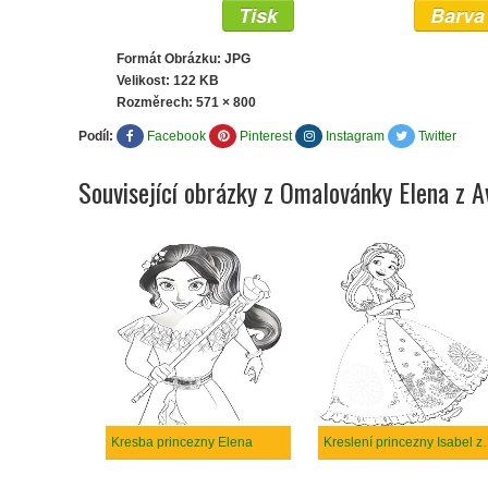
Tisk
Barva
Formát Obrázku: JPG
Velikost: 122 KB
Rozměrech:
571 × 800
Podíl:
Facebook
Pinterest
Instagram
Twitter
Související obrázky z Omalovánky Elena z A
Kresba princezny Elena
Kreslení princezn