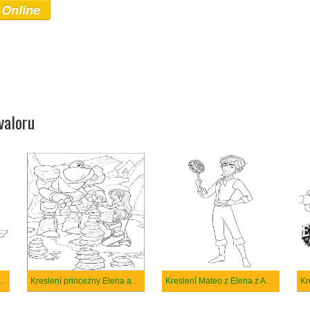
 Online
valoru
y Isabel z Elena z Avaloru
Kreslení princezny Elena a Charoka
Kreslení Mateo z Elena z Avaloru