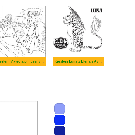
Kreslení Mateo a princezny Elena
Kreslení Luna z Elena z Avaloru