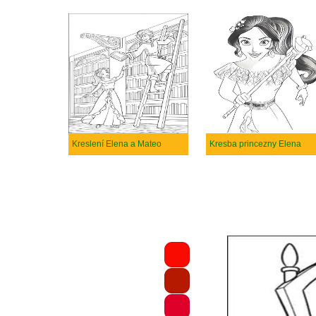
Kreslení Elena a Mateo
Kresba princezny Elena