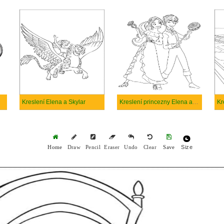
Kreslení Elena a Skylar
Kreslení princezny Elena a Mateo
Size
Home
Draw
Pencil
Eraser
Undo
Clear
Save