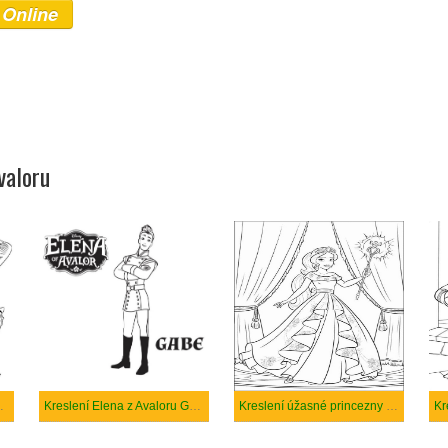
 Online
valoru
loru postav
Kreslení Elena z Avaloru Gabe
Kreslení úžasné princezny Elena