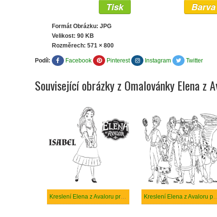
Tisk
Barva
Formát Obrázku: JPG
Velikost: 90 KB
Rozměrech:
571 × 800
Podíl:
Facebook
Pinterest
Instagram
Twitter
Související obrázky z Omalovánky Elena z A
Kreslení Elena z Avaloru princezny Isabel
Kreslení Elena z Ava