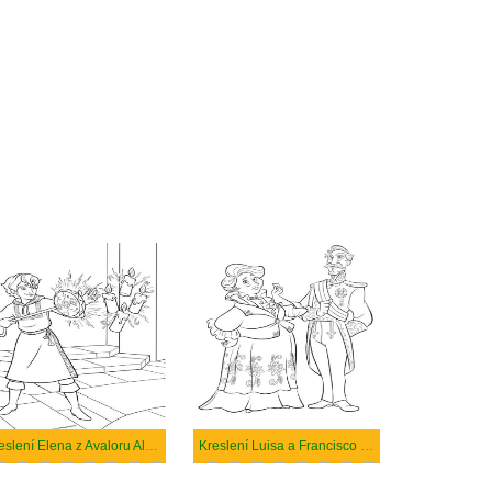
Kreslení Elena z Avaloru Alakazar
Kreslení Luisa a Francisco z Elena z Avaloru