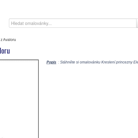
 z Avaloru
loru
Popis
: Stáhněte si omalovánku Kreslení princezny Ele