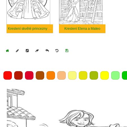
Kreslení skvělé princezny Elena
Kreslení Elena a Mateo
Home
Draw
Pencil
Eraser
Undo
Clear
Save