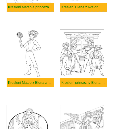
Kreslení Mateo a princezny Elena
Kreslení Elena z Avaloru Skylarg
Kreslení Mateo z Elena z Avaloru
Kreslení princezny Elena a jejích přátel