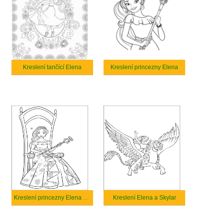
Kreslení tančící Elena
Kreslení princezny Elena
Kreslení princezny Elena z Avaloru
Kreslení Elena a Skylar