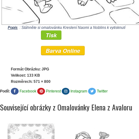
Popis
: Stáhněte si omalovánku Kreslení Naomi a Noblins k vytisknutí
Tisk
Barva Online
Formát Obrázku: JPG
Velikost: 133 KB
Rozměrech:
571 × 800
Podíl:
Facebook
Pinterest
Instagram
Twitter
Související obrázky z Omalovánky Elena z Avaloru