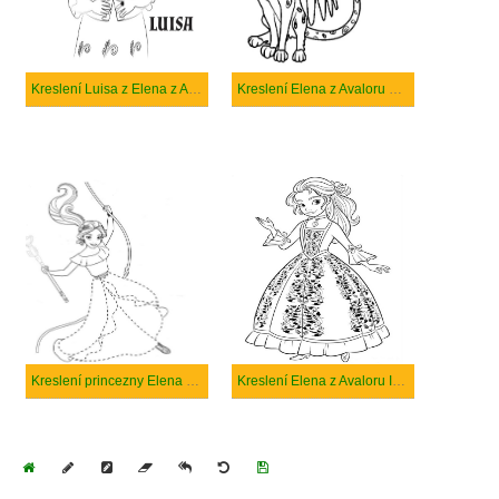
Kreslení Luisa z Elena z Avaloru
Kreslení Elena z Avaloru Skylarg
Kreslení princezny Elena úžasné
Kreslení Elena z Avaloru Isabel
Home
Draw
Pencil
Eraser
Undo
Clear
Save