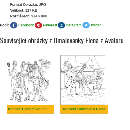
Formát Obrázku: JPG
Velikost: 127 KB
Rozměrech:
974 × 800
Podíl:
Facebook
Pinterest
Instagram
Twitter
Související obrázky z Omalovánky Elena z Avaloru
Kreslení Elena z Avaloru postav
Kreslení Francisco a Elena