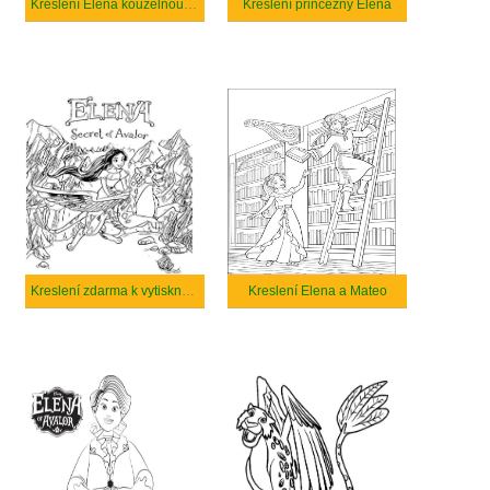
Kreslení Elena kouzelnou hůlkou
Kreslení princezny Elena
Kreslení zdarma k vytisknutí Elena z Avaloru
Kreslení Elena a Mateo