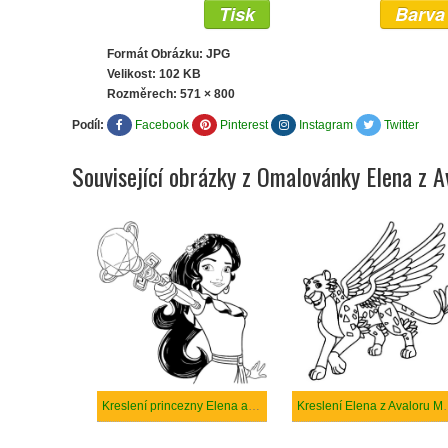
Tisk
Barva
Formát Obrázku: JPG
Velikost: 102 KB
Rozměrech:
571 × 800
Podíl:
Facebook
Pinterest
Instagram
Twitter
Související obrázky z Omalovánky Elena z A
Kreslení princezny Elena a Skylar
Kreslení Ele