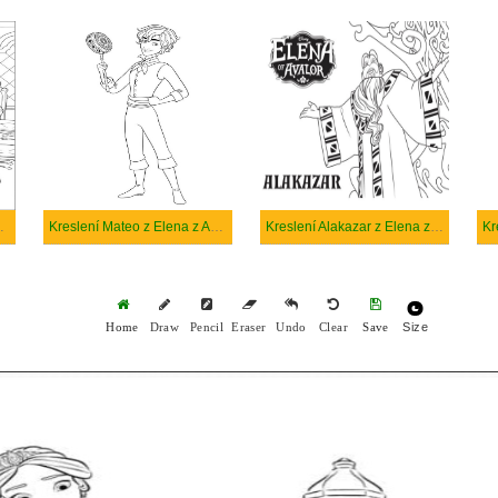
a z Avaloru
Kreslení Mateo z Elena z Avaloru
Kreslení Alakazar z Elena z Avaloru
Size
Home
Draw
Pencil
Eraser
Undo
Clear
Save