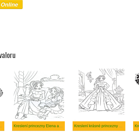
 Online
valoru
na z Avaloru Migs
Kreslení princezny Elena a Isabel
Kreslení krásné princezny Elena