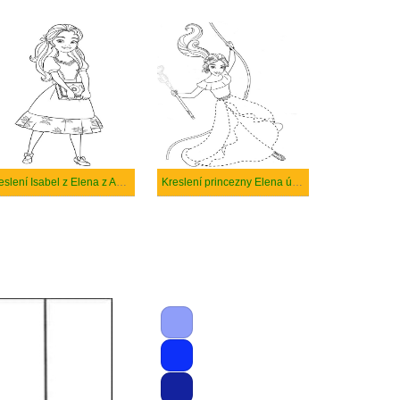
Kreslení Isabel z Elena z Avaloru
Kreslení princezny Elena úžasné