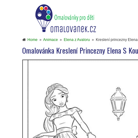
Home
»
Animace
»
Elena z Avaloru
»
Kreslení princezny Elena
Omalovánka Kreslení Princezny Elena S Ko