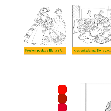
Kreslení postav z Elena z Avaloru
Kreslení zdarma Elen