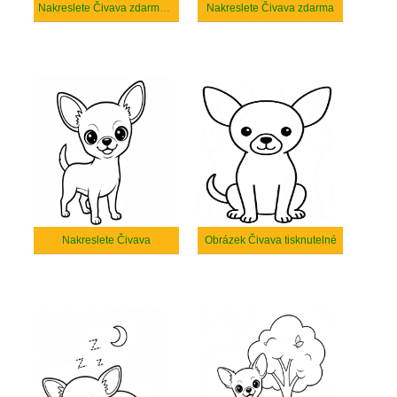
Nakreslete Čivava zdarma základní
Nakreslete Čivava zdarma
Nakreslete Čivava
Obrázek Čivava tisknutelné