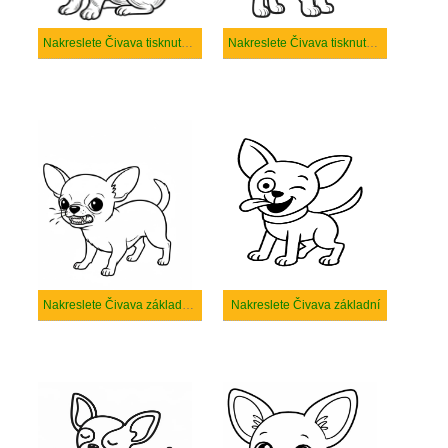
Nakreslete Čivava tisknutelné pro děti
Nakreslete Čivava tisknutelné
Nakreslete Čivava základní tisknutelné
Nakreslete Čivava základní