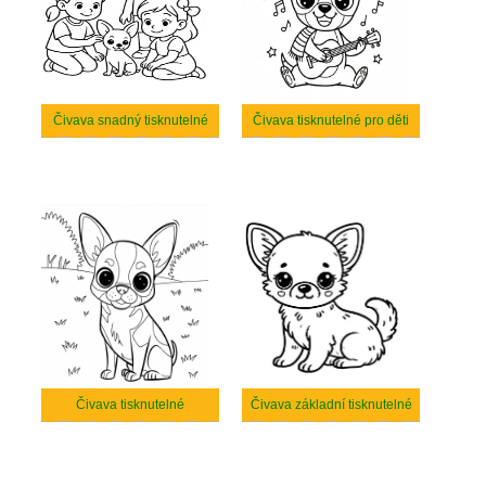
Čivava snadný tisknutelné
Čivava tisknutelné pro děti
Čivava tisknutelné
Čivava základní tisknutelné