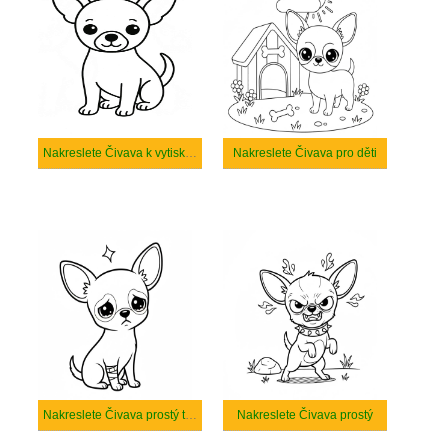
Nakreslete Čivava k vytisknutí
Nakreslete Čivava pro děti
Nakreslete Čivava prostý tisknutelné
Nakreslete Čivava prostý