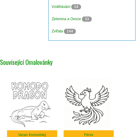
Vzdělávání
14
Zelenina a Ovoce
33
Zvířata
144
Související Omalovánky
Varan Komodský
Fénix