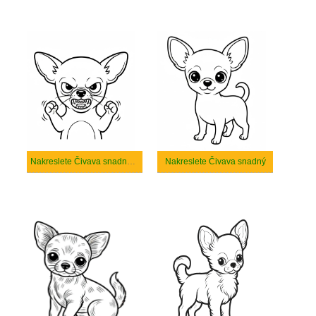
Nakreslete Čivava snadný tisknutelné
Nakreslete Čivava snadný