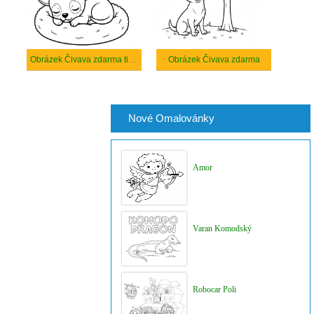
Obrázek Čivava zdarma tisknutelné
Obrázek Čivava zdarma
Nové Omalovánky
Amor
Varan Komodský
Robocar Poli