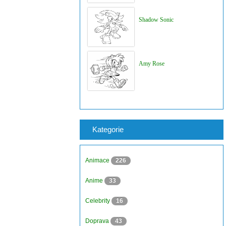
Shadow Sonic
Amy Rose
Kategorie
Animace
226
Anime
33
Celebrity
16
Doprava
43