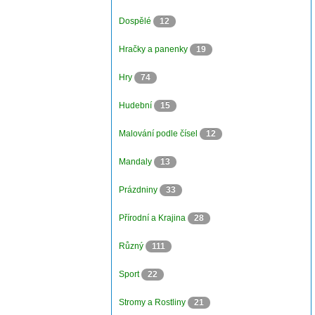
Dospělé
12
Hračky a panenky
19
Hry
74
Hudební
15
Malování podle čísel
12
Mandaly
13
Prázdniny
33
Přírodní a Krajina
28
Různý
111
Sport
22
Stromy a Rostliny
21