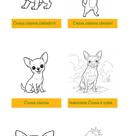
Čivava zdarma základní tisknutelné
Čivava zdarma základní
Čivava zdarma
Nakreslete Čivava k vytisknutí zdarma