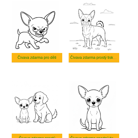
Čivava zdarma pro děti
Čivava zdarma prostý tisknutelné