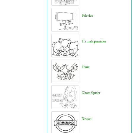
Televize
Tři malá prasátka
Fénix
Ghost Spider
Nissan