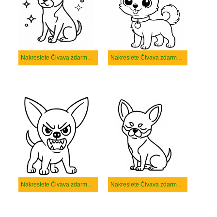
Nakreslete Čivava zdarma pro děti
Nakreslete Čivava zdarma prostý tisknutelné
Nakreslete Čivava zdarma prostý
Nakreslete Čivava zdarma snadný tisknutelné