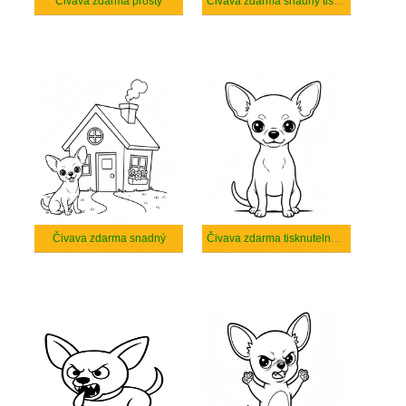
Čivava zdarma prostý
Čivava zdarma snadný tisknutelné
Čivava zdarma snadný
Čivava zdarma tisknutelné pro děti