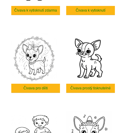
Čivava k vytisknutí zdarma
Čivava k vytisknutí
Čivava pro děti
Čivava prostý tisknutelné