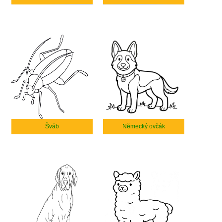
Šváb
Německý ovčák