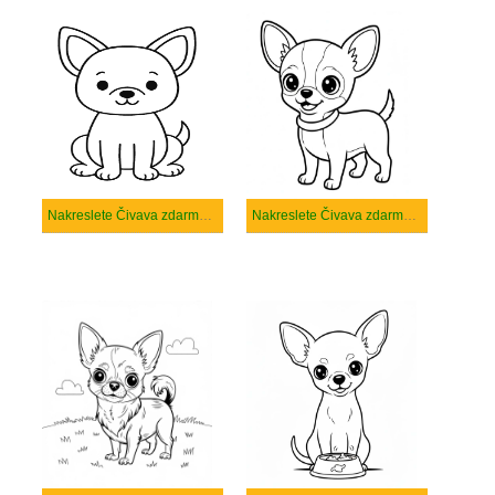
Nakreslete Čivava zdarma snadný
Nakreslete Čivava zdarma základní tisknutelné