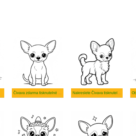
Čivava zdarma tisknutelné pro děti
Nakreslete Čivava tisknutelné
Ob