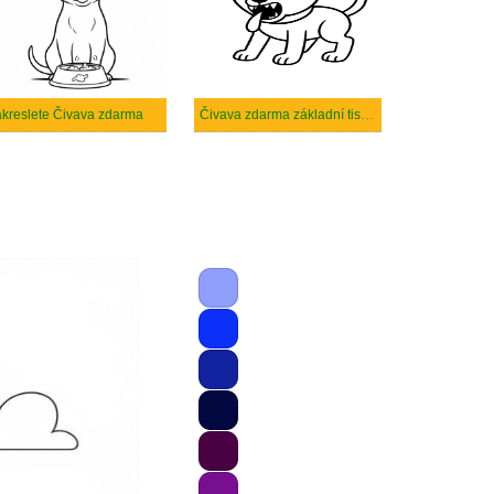
kreslete Čivava zdarma
Čivava zdarma základní tisknutelné