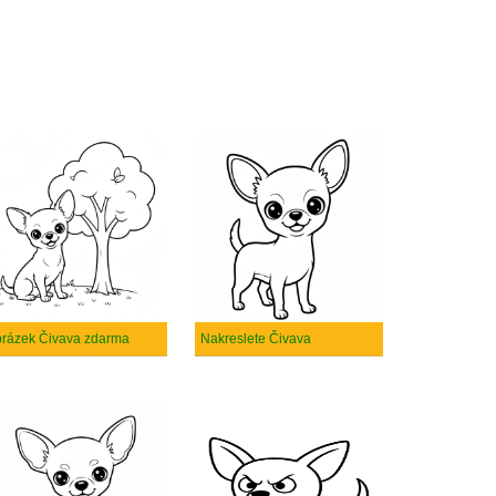
rázek Čivava zdarma
Nakreslete Čivava