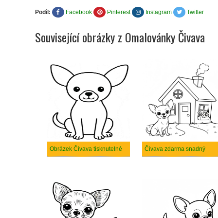
Podíl:
Facebook
Pinterest
Instagram
Twitter
Související obrázky z Omalovánky Čivava
Obrázek Čivava tisknutelné
Čivava zdarma snadný