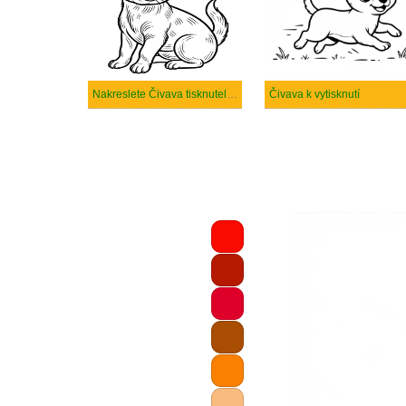
Nakreslete Čivava tisknutelné pro děti
Čivava k vytisknutí