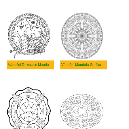
Vánoční Dekorace Mandaly a Svíčky
Vánoční Mandala Grafika Zdarma