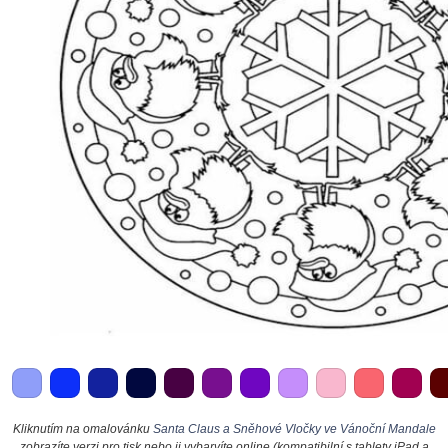
Kliknutím na omalovánku
Santa Claus a Sněhové Vločky ve Vánoční Mandale
zobrazíte verzi pro tisk nebo ji vybarvíte online (kompatibilní s tablety iPad a