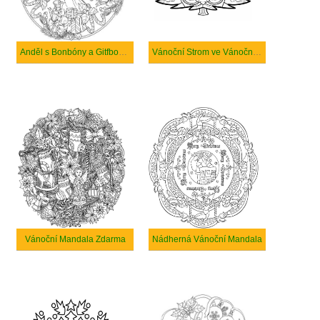
Anděl s Bonbóny a Gitfboxy ve Vánoční Mandale
Vánoční Strom ve Vánoční Mandale
Vánoční Mandala Zdarma
Nádherná Vánoční Mandala