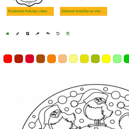
Roztomilá Hvězda s Mandalou Vánočního Stromku
Dárkové Krabičky ve Vánoční Mandale
Home
Draw
Pencil
Eraser
Undo
Clear
Save