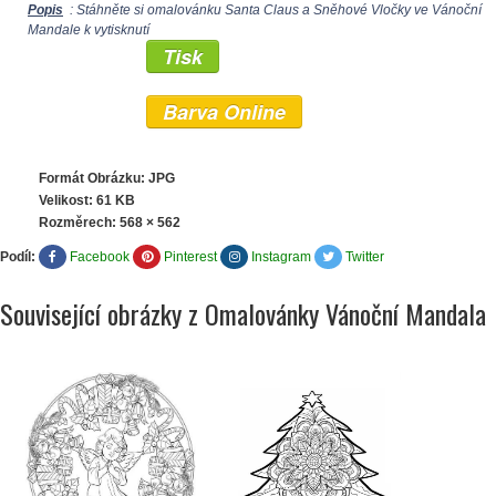
Popis
: Stáhněte si omalovánku Santa Claus a Sněhové Vločky ve Vánoční
Mandale k vytisknutí
Tisk
Barva Online
Formát Obrázku: JPG
Velikost: 61 KB
Rozměrech:
568 × 562
Podíl:
Facebook
Pinterest
Instagram
Twitter
Související obrázky z Omalovánky Vánoční Mandala