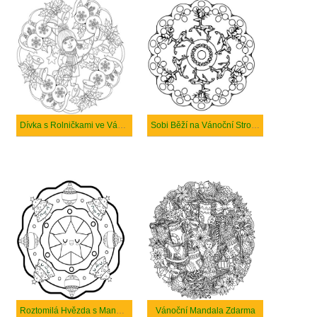
Dívka s Rolničkami ve Vánoční Mandale
Sobi Běží na Vánoční Stromeček
Roztomilá Hvězda s Mandalou Vánočního Stromku
Vánoční Mandala Zdarma