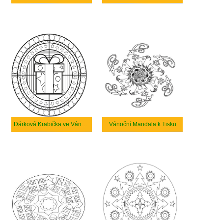
Dárková Krabička ve Vánoční Mandale
Vánoční Mandala k Tisku