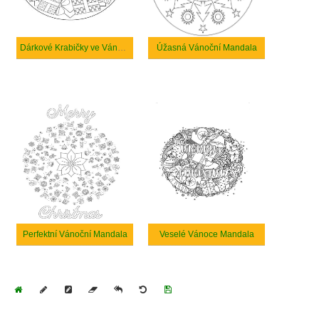
Dárkové Krabičky ve Vánoční Mandale
Úžasná Vánoční Mandala
Perfektní Vánoční Mandala
Veselé Vánoce Mandala
Home
Draw
Pencil
Eraser
Undo
Clear
Save