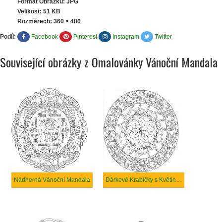
Formát Obrázku: JPG
Velikost: 51 KB
Rozměrech:
360 × 480
Podíl:
Facebook
Pinterest
Instagram
Twitter
Související obrázky z Omalovánky Vánoční Mandala
Nádherná Vánoční Mandala
Dárkové Krabičky s Květinami ve Vánoční Mandale