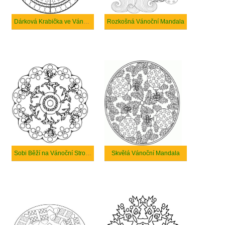
Dárková Krabička ve Vánoční Mandale
Rozkošná Vánoční Mandala
Sobi Běží na Vánoční Stromeček
Skvělá Vánoční Mandala