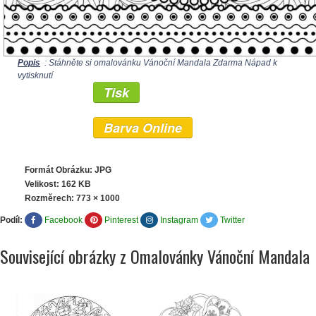
Popis
: Stáhněte si omalovánku Vánoční Mandala Zdarma Nápad k
vytisknutí
Tisk
Barva Online
Formát Obrázku: JPG
Velikost: 162 KB
Rozměrech:
773 × 1000
Podíl:
Facebook
Pinterest
Instagram
Twitter
Související obrázky z Omalovánky Vánoční Mandala