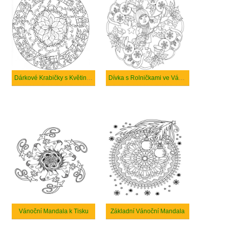
Dárkové Krabičky s Květinami ve Vánoční Mandale
Dívka s Rolničkami ve Vánoční Mandale
Vánoční Mandala k Tisku
Základní Vánoční Mandala