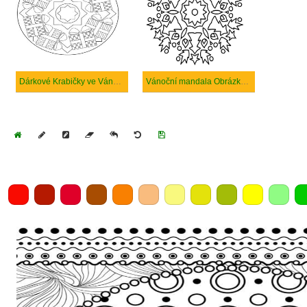
Dárkové Krabičky ve Vánoční Mandale
Vánoční mandala Obrázky Zdarma
Home
Draw
Pencil
Eraser
Undo
Clear
Save