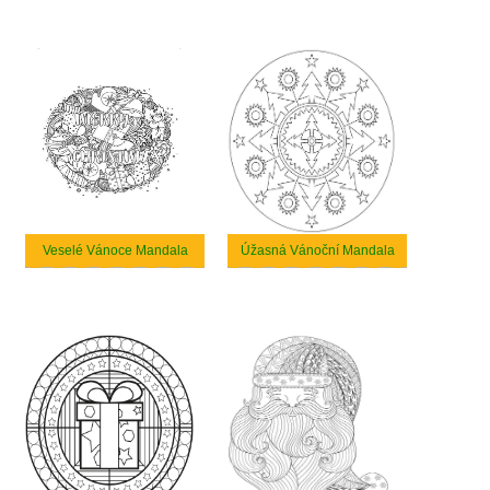
Veselé Vánoce Mandala
Úžasná Vánoční Mandala