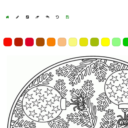
Home
Draw
Pencil
Eraser
Undo
Clear
Save