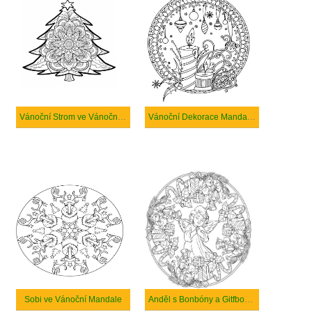
Vánoční Strom ve Vánoční Mandale
Vánoční Dekorace Mandaly a Svíčky
Sobi ve Vánoční Mandale
Anděl s Bonbóny a Gitfboxy ve Vánoční Mandale