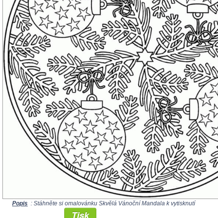
Popis
: Stáhněte si omalovánku Skvělá Vánoční Mandala k vytisknutí
Tisk