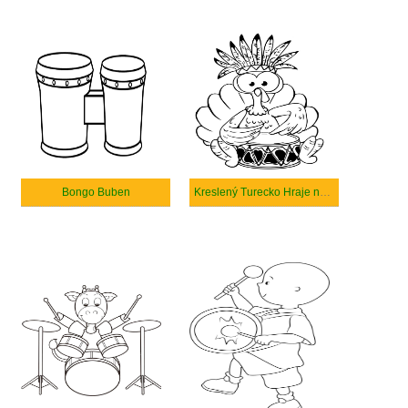
Bongo Buben
Kreslený Turecko Hraje na Buben