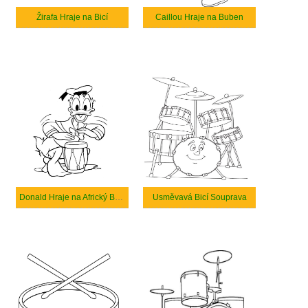
Žirafa Hraje na Bicí
Caillou Hraje na Buben
Donald Hraje na Africký Buben
Usměvavá Bicí Souprava