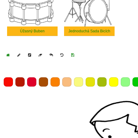
Úžasný Buben
Jednoduchá Sada Bicích
Home
Draw
Pencil
Eraser
Undo
Clear
Save