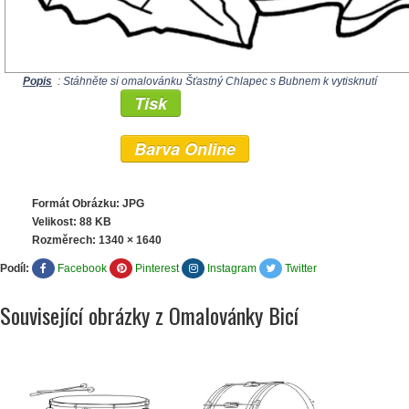
Popis
: Stáhněte si omalovánku Šťastný Chlapec s Bubnem k vytisknutí
Tisk
Barva Online
Formát Obrázku: JPG
Velikost: 88 KB
Rozměrech:
1340 × 1640
Podíl:
Facebook
Pinterest
Instagram
Twitter
Související obrázky z Omalovánky Bicí