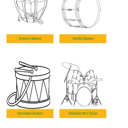
Kotlový Buben
Skvělý Buben
Normální Buben
Základní Bicí Sada