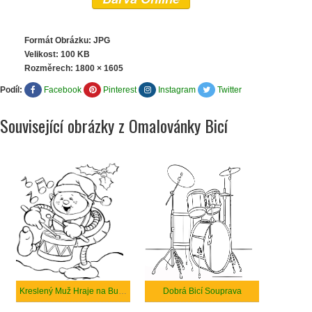
Formát Obrázku: JPG
Velikost: 100 KB
Rozměrech:
1800 × 1605
Podíl:
Facebook
Pinterest
Instagram
Twitter
Související obrázky z Omalovánky Bicí
Kreslený Muž Hraje na Buben o Vánocích
Dobrá Bicí Souprava