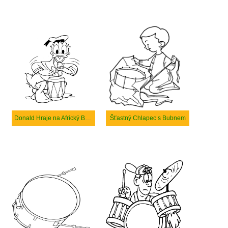
Donald Hraje na Africký Buben
Šťastný Chlapec s Bubnem