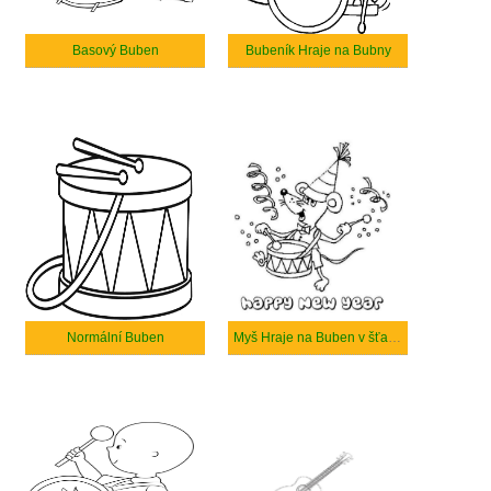
Basový Buben
Bubeník Hraje na Bubny
Normální Buben
Myš Hraje na Buben v šťastný Nový Rok