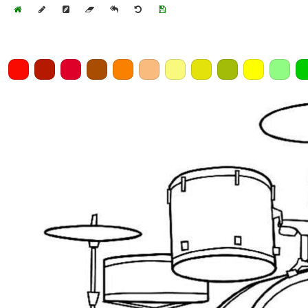
Home
Draw
Pencil
Eraser
Undo
Clear
Save