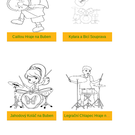
Caillou Hraje na Buben
Kytara a Bicí Souprava
Jahodový Koláč na Buben
Legrační Chlapec Hraje na Buben