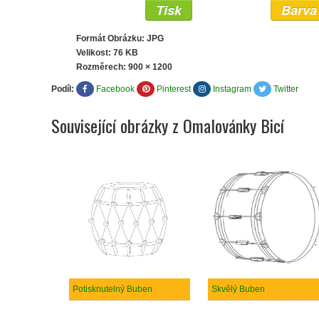
Tisk
Barva
Formát Obrázku: JPG
Velikost: 76 KB
Rozměrech:
900 × 1200
Podíl:
Facebook
Pinterest
Instagram
Twitter
Související obrázky z Omalovánky Bicí
Potisknutelný Buben
Skvělý Buben