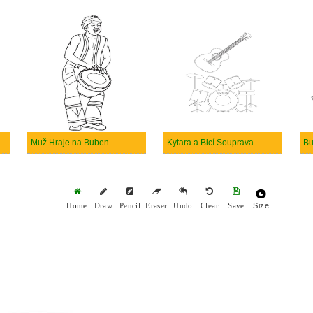
e Kreslená Postavička Hraje na Buben
Muž Hraje na Buben
Kytara a Bicí Souprava
Bu
Size
Home
Draw
Pencil
Eraser
Undo
Clear
Save