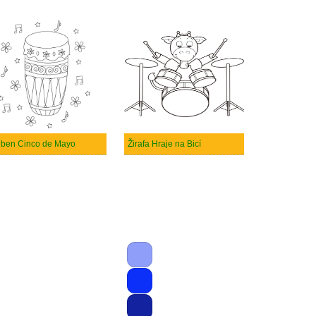
ben Cinco de Mayo
Žirafa Hraje na Bicí