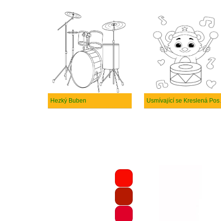
Hezký Buben
Usmívající s