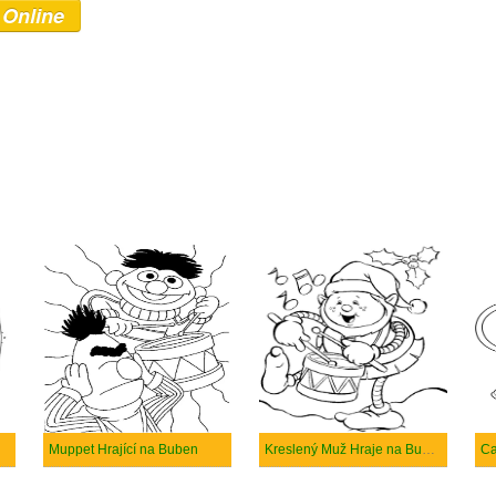
 Online
Muppet Hrající na Buben
Kreslený Muž Hraje na Buben o Vánocích
Ca