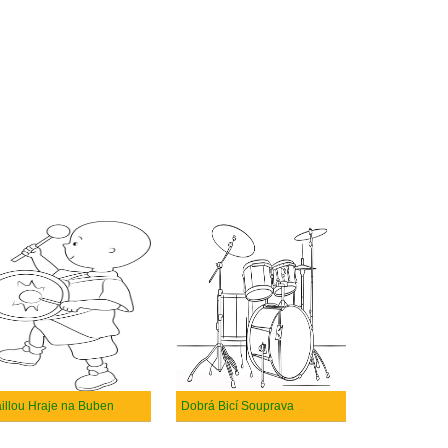
illou Hraje na Buben
Dobrá Bicí Souprava