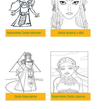
Nakreslete Zelda tisknutelné pro děti
Zelda snadný u dětí
Zelda tisknutelné
Nakreslete Zelda zdarma snadný tisknutelné