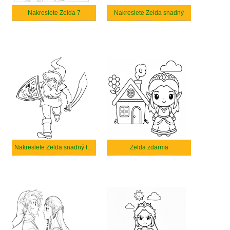
Nakreslete Zelda 7
Nakreslete Zelda snadný
Nakreslete Zelda snadný tisknutelné
Zelda zdarma