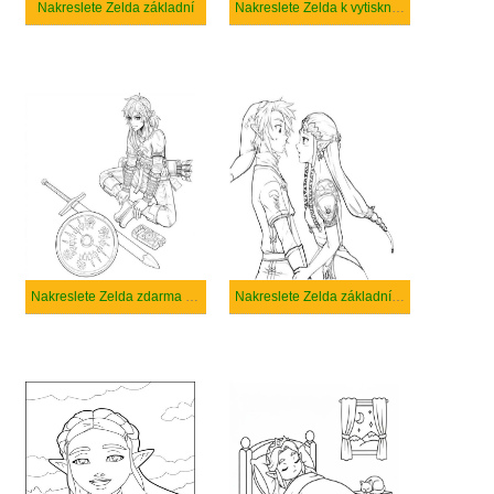
Nakreslete Zelda základní
Nakreslete Zelda k vytisknutí zdarma
Nakreslete Zelda zdarma základní
Nakreslete Zelda základní tisknutelné