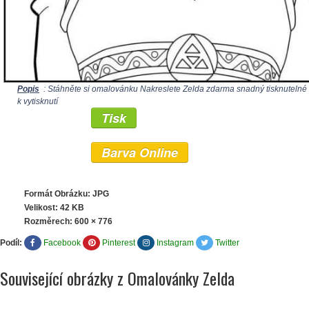
Popis
: Stáhněte si omalovánku Nakreslete Zelda zdarma snadný tisknutelné
k vytisknutí
Tisk
Barva Online
Formát Obrázku: JPG
Velikost: 42 KB
Rozměrech:
600 × 776
Podíl:
Facebook
Pinterest
Instagram
Twitter
Související obrázky z Omalovánky Zelda