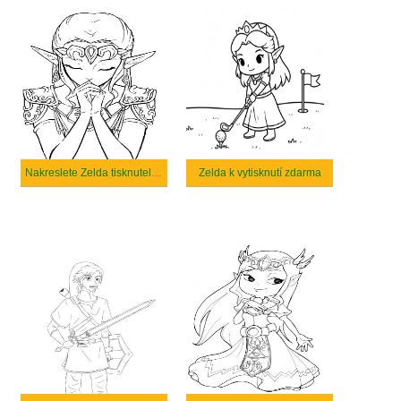
Nakreslete Zelda tisknutelné
Zelda k vytisknutí zdarma