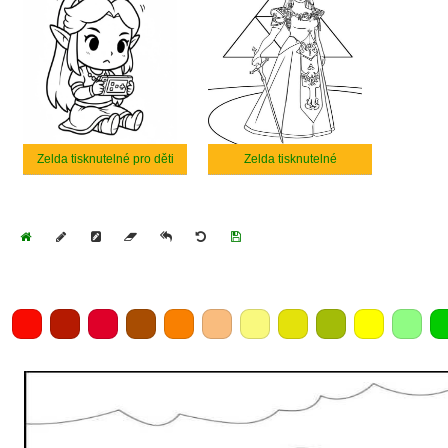
Zelda tisknutelné pro děti
Zelda tisknutelné
Home
Draw
Pencil
Eraser
Undo
Clear
Save