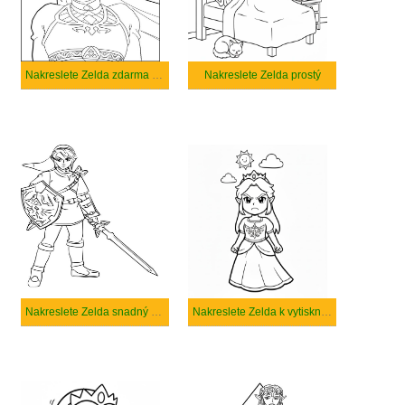
Nakreslete Zelda zdarma snadný tisknutelné
Nakreslete Zelda prostý
Nakreslete Zelda snadný u dětí
Nakreslete Zelda k vytisknutí