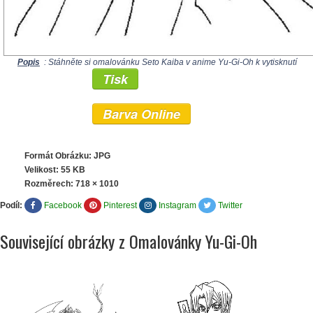
Popis
: Stáhněte si omalovánku Seto Kaiba v anime Yu-Gi-Oh k vytisknutí
Tisk
Barva Online
Formát Obrázku: JPG
Velikost: 55 KB
Rozměrech:
718 × 1010
Podíl:
Facebook
Pinterest
Instagram
Twitter
Související obrázky z Omalovánky Yu-Gi-Oh