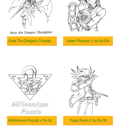
Gaia The Dragon Champion v Yu-Gi-Oh
Aster Phoenix z Yu-Gi-Oh
Millennium Puzzle v Yu-Gi-Oh
Yusei Fudo z Yu-Gi-Oh