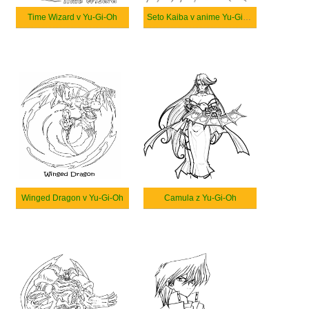
Time Wizard v Yu-Gi-Oh
Seto Kaiba v anime Yu-Gi-Oh
Winged Dragon v Yu-Gi-Oh
Camula z Yu-Gi-Oh