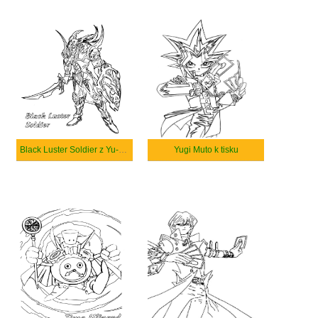
Black Luster Soldier z Yu-Gi-Oh
Yugi Muto k tisku