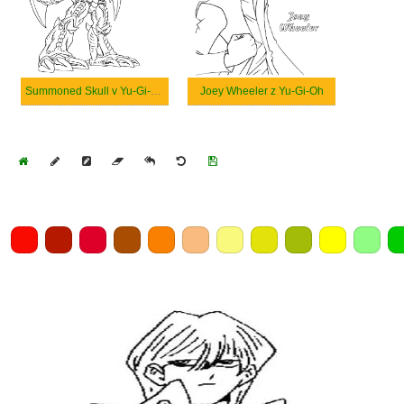
Summoned Skull v Yu-Gi-Oh
Joey Wheeler z Yu-Gi-Oh
Home
Draw
Pencil
Eraser
Undo
Clear
Save