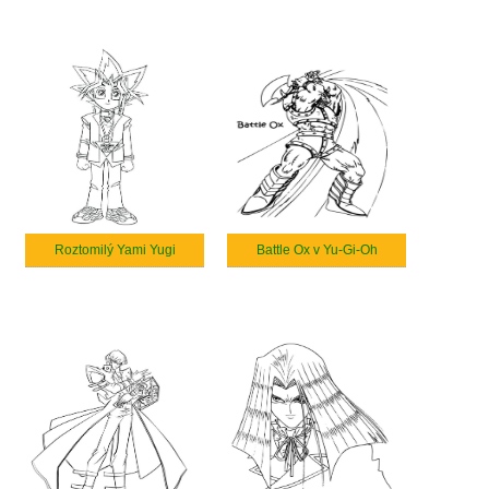
Roztomilý Yami Yugi
Battle Ox v Yu-Gi-Oh