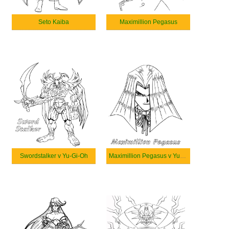
Seto Kaiba
Maximillion Pegasus
Swordstalker v Yu-Gi-Oh
Maximillion Pegasus v Yu-Gi-Oh