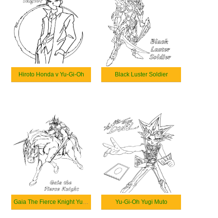
Hiroto Honda v Yu-Gi-Oh
Black Luster Soldier
Gaia The Fierce Knight Yu-Gi-Oh
Yu-Gi-Oh Yugi Muto