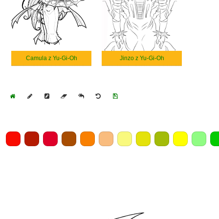
Camula z Yu-Gi-Oh
Jinzo z Yu-Gi-Oh
Home
Draw
Pencil
Eraser
Undo
Clear
Save