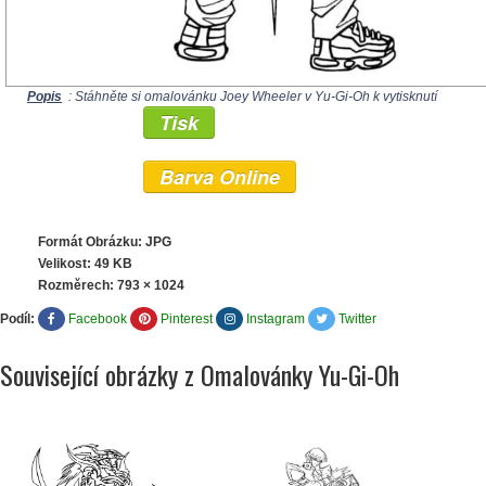
Popis
: Stáhněte si omalovánku Joey Wheeler v Yu-Gi-Oh k vytisknutí
Tisk
Barva Online
Formát Obrázku: JPG
Velikost: 49 KB
Rozměrech:
793 × 1024
Podíl:
Facebook
Pinterest
Instagram
Twitter
Související obrázky z Omalovánky Yu-Gi-Oh