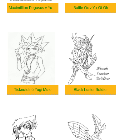
Maximillion Pegasus v Yu-Gi-Oh
Battle Ox v Yu-Gi-Oh
Tisknutelné Yugi Muto
Black Luster Soldier