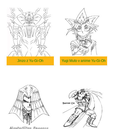
Jinzo z Yu-Gi-Oh
Yugi Muto v anime Yu-Gi-Oh