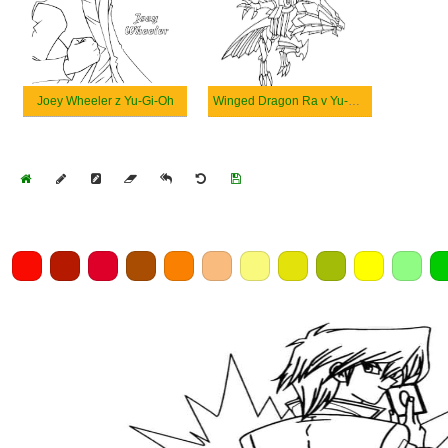
Joey Wheeler z Yu-Gi-Oh
Winged Dragon Ra v Yu-Gi-Oh
Home
Draw
Pencil
Eraser
Undo
Clear
Save