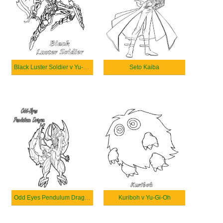
Black Luster Soldier v Yu-Gi-Oh
Seto Kaiba
Odd Eyes Pendulum Dragon
Kuriboh v Yu-Gi-Oh