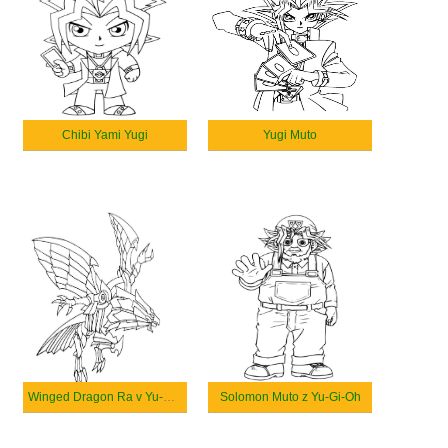
Chibi Yami Yugi
Yugi Muto
Winged Dragon Ra v Yu-Gi-Oh
Solomon Muto z Yu-Gi-Oh