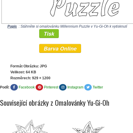
Popis
: Stáhněte si omalovánku Millennium Puzzle v Yu-Gi-Oh k vytisknutí
Tisk
Barva Online
Formát Obrázku: JPG
Velikost: 64 KB
Rozměrech:
929 × 1200
Podíl:
Facebook
Pinterest
Instagram
Twitter
Související obrázky z Omalovánky Yu-Gi-Oh