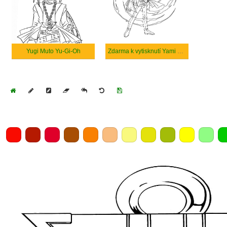
Yugi Muto Yu-Gi-Oh
Zdarma k vytisknutí Yami Yugi
Home
Draw
Pencil
Eraser
Undo
Clear
Save