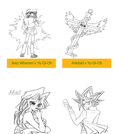
Joey Wheeler v Yu-Gi-Oh
Artefakt v Yu-Gi-Oh