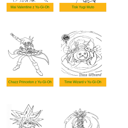
Mai Valentine z Yu-Gi-Oh
Tisk Yugi Muto
Chazz Princeton z Yu-Gi-Oh
Time Wizard v Yu-Gi-Oh