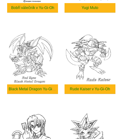
Bobří válečník v Yu-Gi-Oh
Yugi Muto
Black Metal Dragon Yu-Gi-Oh
Rude Kaiser v Yu-Gi-Oh