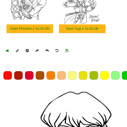
Aster Phoenix z Yu-Gi-Oh
Yami Yugi z Yu-Gi-Oh
Home
Draw
Pencil
Eraser
Undo
Clear
Save