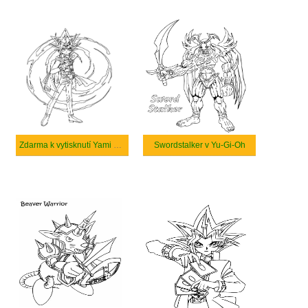
Zdarma k vytisknutí Yami Yugi
Swordstalker v Yu-Gi-Oh