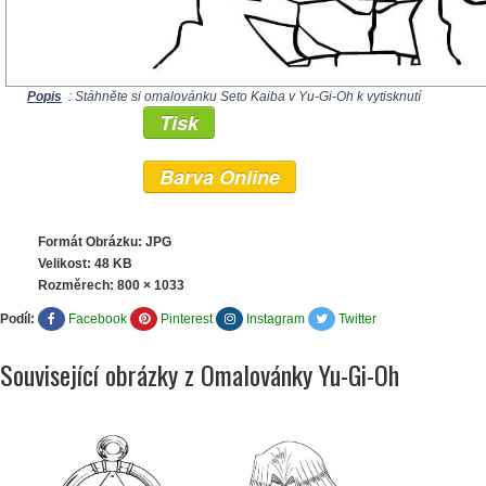
Popis
: Stáhněte si omalovánku Seto Kaiba v Yu-Gi-Oh k vytisknutí
Tisk
Barva Online
Formát Obrázku: JPG
Velikost: 48 KB
Rozměrech:
800 × 1033
Podíl:
Facebook
Pinterest
Instagram
Twitter
Související obrázky z Omalovánky Yu-Gi-Oh