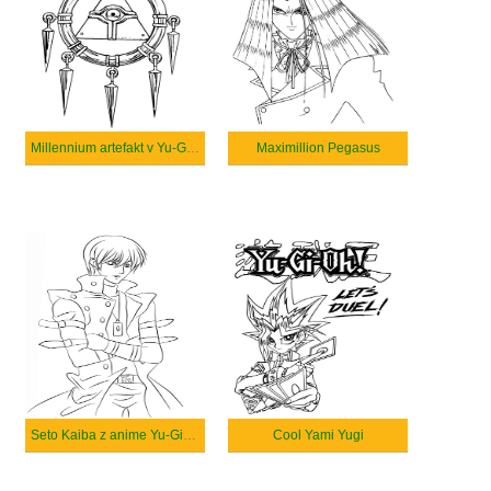
Millennium artefakt v Yu-Gi-Oh
Maximillion Pegasus
Seto Kaiba z anime Yu-Gi-Oh
Cool Yami Yugi