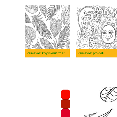
Všímavost k vytisknutí zdarma
Všímavost pro děti