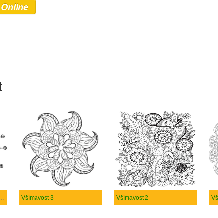
 Online
t
 Všímavost k vytisknutí zdarma
Všímavost 3
Všímavost 2