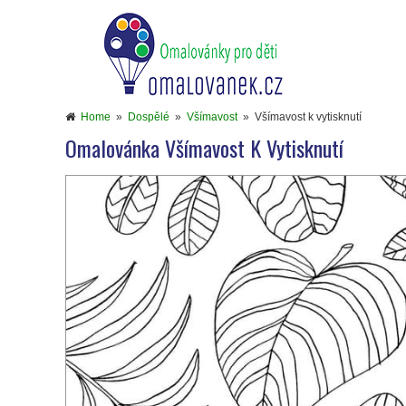
Home
»
Dospělé
»
Všímavost
»
Všímavost k vytisknutí
Omalovánka Všímavost K Vytisknutí