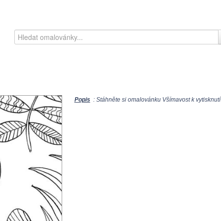
Popis
: Stáhněte si omalovánku Všímavost k vytisknutí 