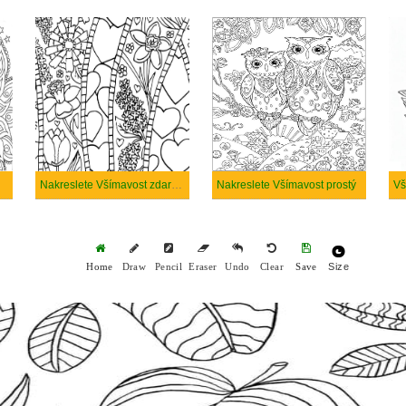
Nakreslete Všímavost zdarma
Nakreslete Všímavost prostý
Vš
Size
Home
Draw
Pencil
Eraser
Undo
Clear
Save