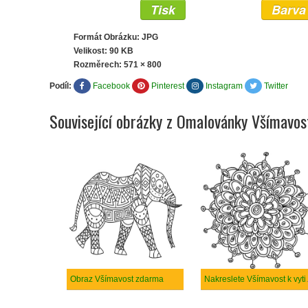
Tisk
Barva
Formát Obrázku: JPG
Velikost: 90 KB
Rozměrech:
571 × 800
Podíl:
Facebook
Pinterest
Instagram
Twitter
Související obrázky z Omalovánky Všímavos
Obraz Všímavost zdarma
Nakreslete