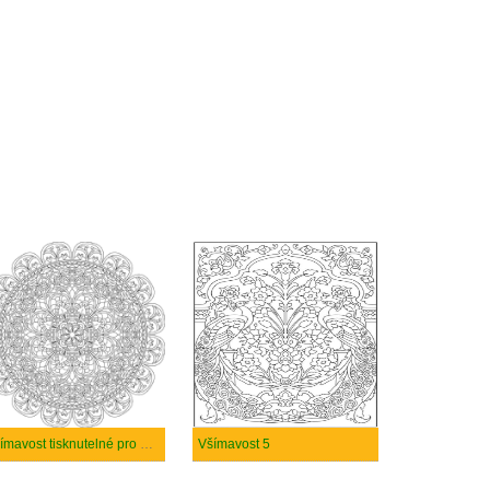
Všímavost tisknutelné pro děti
Všímavost 5