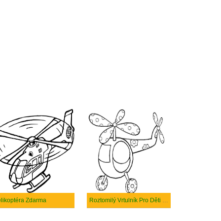
likoptéra Zdarma
Roztomilý Vrtulník Pro Děti Zdarma