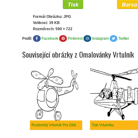
Tisk
Barva
Formát Obrázku: JPG
Velikost: 39 KB
Rozměrech:
590 × 722
Podíl:
Facebook
Pinterest
Instagram
Twitter
Související obrázky z Omalovánky Vrtulník
Roztomilý Vrtulník Pro Děti k Tisku
Tisk Vrtulníku