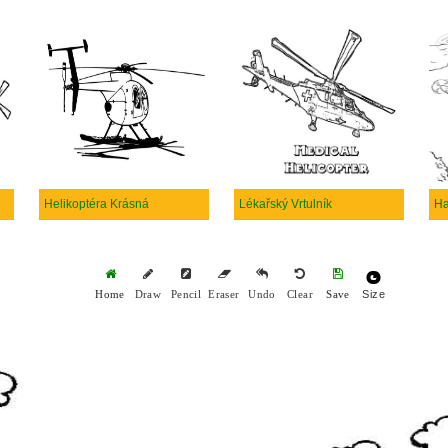
Helikoptéra Krásná
Lékařský Vrtulník
Ha
Size
Home
Draw
Pencil
Eraser
Undo
Clear
Save