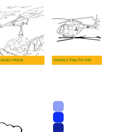
sičský Vrtulník
Vrtulník k Tisku Pro Děti