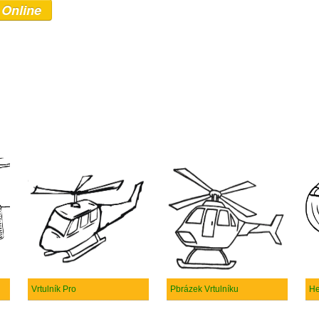
 Online
Vrtulník Pro
Pbrázek Vrtulníku
He