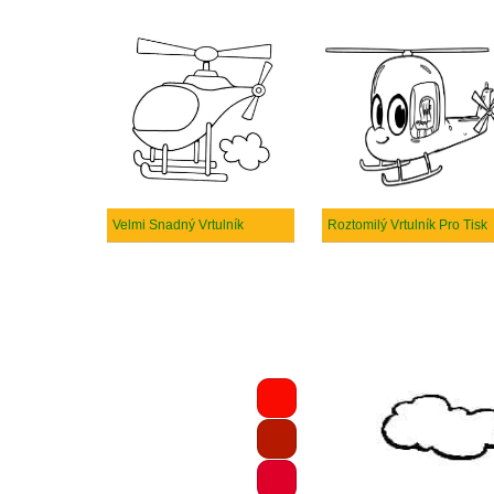
Velmi Snadný Vrtulník
Roztomilý Vrtulník Pro Tisk