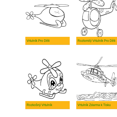
Vrtulník Pro Děti
Roztomil
Rozkošný Vrtulník
Vrtulník Zdarma k Tisku