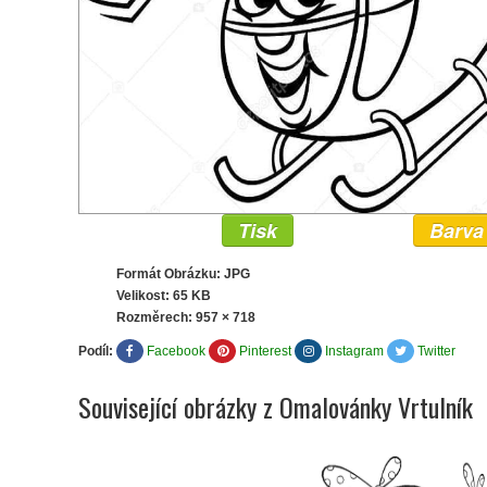
Tisk
Barva
Formát Obrázku: JPG
Velikost: 65 KB
Rozměrech:
957 × 718
Podíl:
Facebook
Pinterest
Instagram
Twitter
Související obrázky z Omalovánky Vrtulník