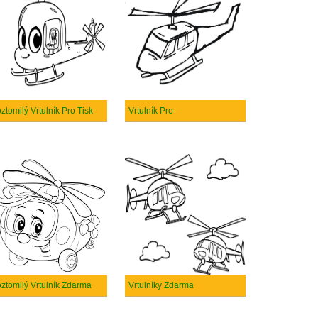
ztomilý Vrtulník Pro Tisk
Vrtulník Pro
ztomilý Vrtulník Zdarma
Vrtulníky Zdarma