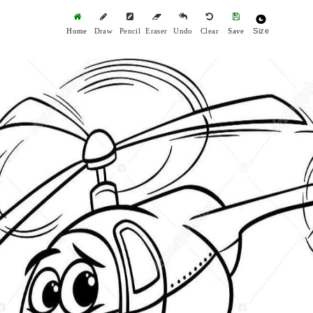
Size
Home
Draw
Pencil
Eraser
Undo
Clear
Save