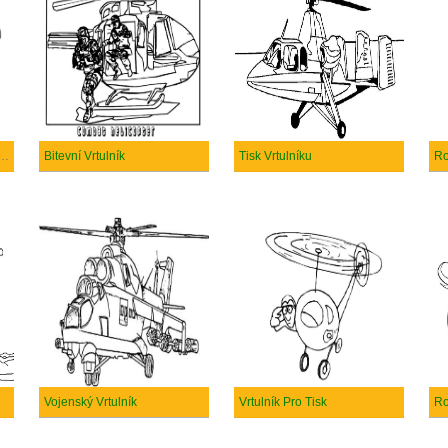
ý Vrtulník Pro Děti Zdarma
Bitevní Vrtulník
Tisk Vrtulníku
Ro
Vojenský Vrtulník
Vrtulník Pro Tisk
Ro