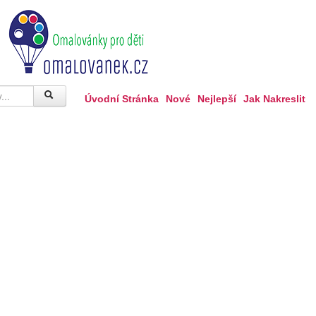
Úvodní Stránka
Nové
Nejlepší
Jak Nakreslit