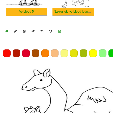
Velbloud 5
Nakreslete velbloud jednoduše
Home
Draw
Pencil
Eraser
Undo
Clear
Save