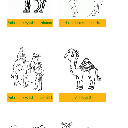
Velbloud k vytisknutí zdarma
Nakreslete velbloud tisk
Velbloud k vytisknutí pro děti
Velbloud 3