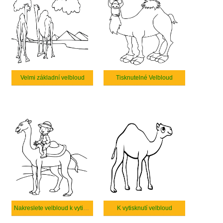
Velmi základní velbloud
Tisknutelné Velbloud
Nakreslete velbloud k vytisknutí pro děti
K vytisknutí velbloud