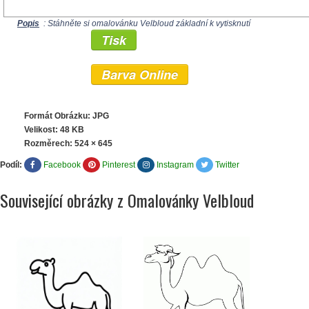
Popis
: Stáhněte si omalovánku Velbloud základní k vytisknutí
Tisk
Barva Online
Formát Obrázku: JPG
Velikost: 48 KB
Rozměrech:
524 × 645
Podíl:
Facebook
Pinterest
Instagram
Twitter
Související obrázky z Omalovánky Velbloud