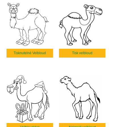
Tisknutelné Velbloud
Tisk velbloud