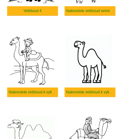
Velbloud 4
Nakreslete velbloud velmi jednoduše
Nakreslete velbloud k vytisknutí pro děti
Nakreslete velbloud k vytisknutí zdarma