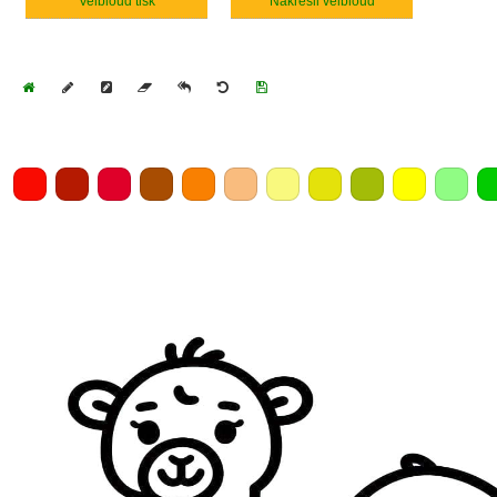
Velbloud tisk
Nakresli velbloud
Home
Draw
Pencil
Eraser
Undo
Clear
Save