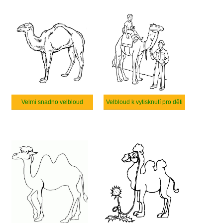
Velmi snadno velbloud
Velbloud k vytisknutí pro děti