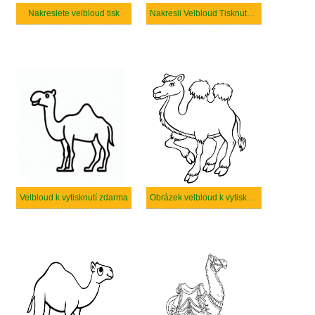
Nakreslete velbloud tisk
Nakresli Velbloud Tisknutelné
Velbloud k vytisknutí zdarma
Obrázek velbloud k vytisknutí