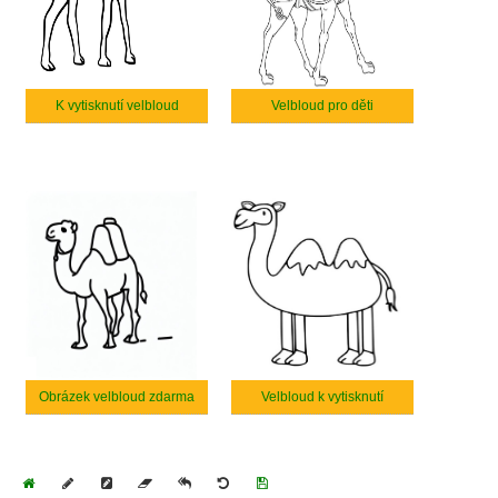
K vytisknutí velbloud
Velbloud pro děti
Obrázek velbloud zdarma
Velbloud k vytisknutí