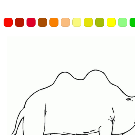
Home
Draw
Pencil
Eraser
Undo
Clear
Save