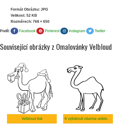
Formát Obrázku: JPG
Velikost: 52 KB
Rozměrech:
768 × 650
Podíl:
Facebook
Pinterest
Instagram
Twitter
Související obrázky z Omalovánky Velbloud
Velbloud tisk
K vytisknutí zdarma velbloud