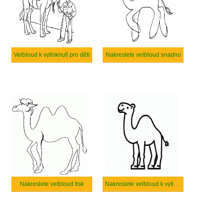
Velbloud k vytisknutí pro děti
Nakreslete velbloud snadno
Nakreslete velbloud tisk
Nakreslete velbloud k vytisknutí zdarma