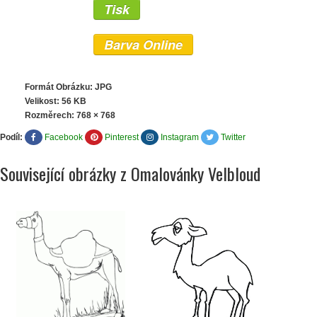
Tisk
Barva Online
Formát Obrázku: JPG
Velikost: 56 KB
Rozměrech:
768 × 768
Podíl:
Facebook
Pinterest
Instagram
Twitter
Související obrázky z Omalovánky Velbloud