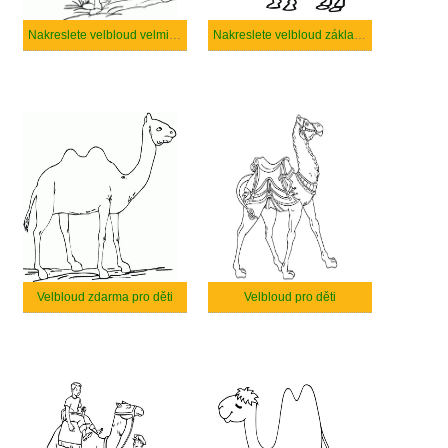
Nakreslete velbloud velmi snadno
Nakreslete velbloud základní
Velbloud zdarma pro děti
Velbloud pro děti