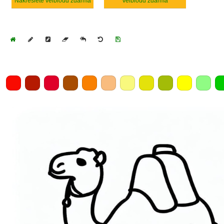
Nakreslete velbloud zdarma
Velbloud zdarma
Home
Draw
Pencil
Eraser
Undo
Clear
Save