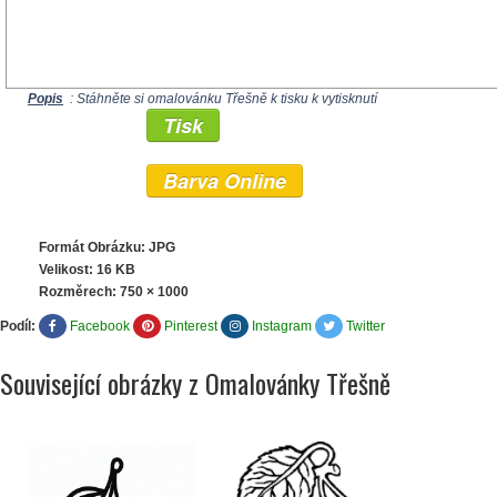
Popis
: Stáhněte si omalovánku Třešně k tisku k vytisknutí
Tisk
Barva Online
Formát Obrázku: JPG
Velikost: 16 KB
Rozměrech:
750 × 1000
Podíl:
Facebook
Pinterest
Instagram
Twitter
Související obrázky z Omalovánky Třešně