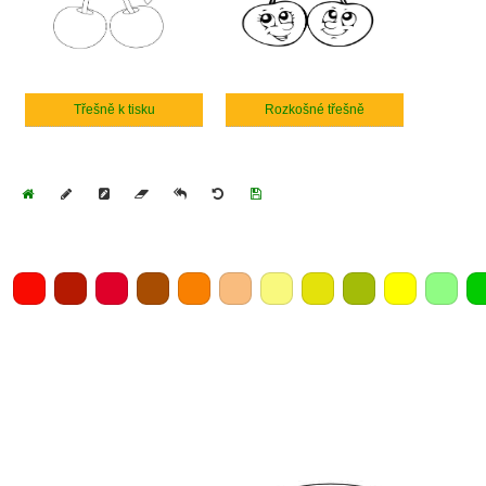
Třešně k tisku
Rozkošné třešně
Home
Draw
Pencil
Eraser
Undo
Clear
Save