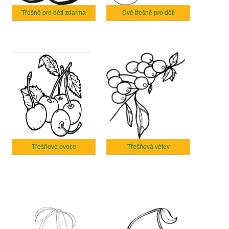
Třešně pro děti zdarma
Dvě třešně pro děti
Třešňové ovoce
Třešňová větev