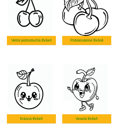
Velmi jednoduchá třešeň
Potisknutelné třešně
Krásná třešeň
Veselá třešeň