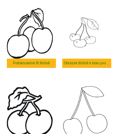
Potisknutelné tři třešně
Obrázek třešně k tisku pro děti