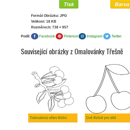
Tisk
Barva
Formát Obrázku: JPG
Velikost: 18 KB
Rozměrech:
738 × 957
Podíl:
Facebook
Pinterest
Instagram
Twitter
Související obrázky z Omalovánky Třešně
Tisknutelná větev třešní
Dvě třešně pro děti