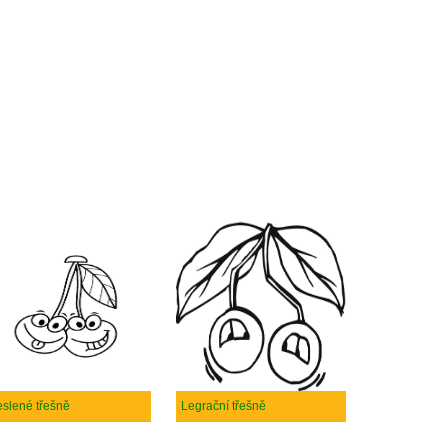
eslené třešně
Legrační třešně