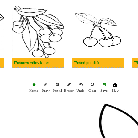
Třešňová větev k tisku
Třešně pro dítě
Tř
Size
Home
Draw
Pencil
Eraser
Undo
Clear
Save