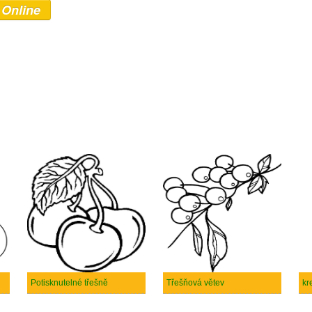
 Online
Potisknutelné třešně
Třešňová větev
kr