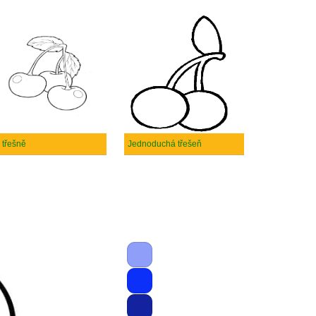
i třešně
Jednoduchá třešeň