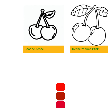
Snadné třešně
Třešně zdarma k tisku